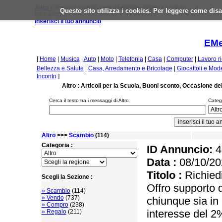
Altro »
annunci gratuiti, compravendita, vendo e compro, ... e
Questo sito utilizza i cookies. Per leggere come disa
altro ancora
inserisci il tuo annuncio
EMe
[
Home
|
Musica
|
Auto
|
Moto
|
Telefonia
|
Casa
|
Computer
|
Lavoro r
Bellezza e Salute
|
Casa, Arredamento e Bricolage
|
Giocattoli e Mod
Incontri
]
Altro : Articoli per la Scuola, Buoni sconto, Occasione del
Cerca il testo tra i messaggi di Altro
Catego
Altro
>>>
Scambio
(114)
Categoria :
ID Annuncio:
4
Data :
08/10/20
Titolo :
Richiedi
Scegli la Sezione :
Offro supporto 
» Scambio
(114)
» Vendo
(737)
chiunque sia in
» Compro
(238)
interesse del 2
» Regalo
(211)