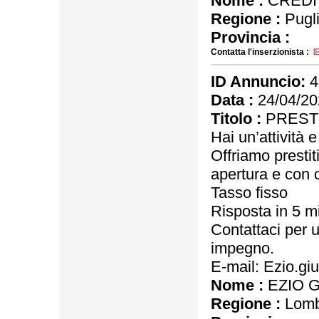
Nome :
CREDIT
Regione :
Pugl
Provincia :
Contatta l'inserzionista :
ID Annuncio:
4
Data :
24/04/20
Titolo :
PRESTI
Hai un’attività 
Offriamo prestit
apertura e con c
Tasso fisso
Risposta in 5 mi
Contattaci per 
impegno.
E-mail: Ezio.g
Nome :
EZIO 
Regione :
Lomb