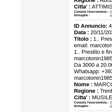
Regione :
Abru
Citta' :
ATTIMIS
Contatta l'inserzionista :
Immagine :
ID Annuncio:
4
Data :
20/11/20
Titolo :
1.. Pres
email: marcot
1.. Prestito e f
marcotonin198
Da 3000 a 20.00
Whatsapp: +393
marcotonin198
Nome :
MARCO
Regione :
Trent
Citta' :
MUSILE 
Contatta l'inserzionista :
Immagine :