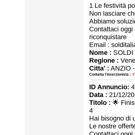
1 Le festività 
Non lasciare che
Abbiamo soluzioni
Contattaci oggi
riconquistare
Email : soldita
Nome :
SOLDI 
Regione :
Vene
Citta' :
ANZIO 
Contatta l'inserzionista :
ID Annuncio:
4
Data :
21/12/20
Titolo :
🌟 Finis
4
Hai bisogno di u
Le nostre offerte
Contattaci oggi 