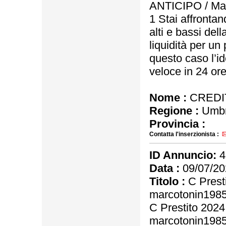
ANTICIPO / Mail
1 Stai affrontan
alti e bassi del
liquidità per un
questo caso l’id
veloce in 24 or
Nome :
CREDIT
Regione :
Umbr
Provincia :
Contatta l'inserzionista :
ID Annuncio:
4
Data :
09/07/20
Titolo :
C Presti
marcotonin198
C Prestito 2024 
marcotonin198