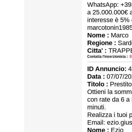
WhatsApp: +393
a 25.000.000€ a
interesse è 5% c
marcotonin198
Nome :
Marco
Regione :
Sard
Citta' :
TRAPPE
Contatta l'inserzionista :
ID Annuncio:
4
Data :
07/07/20
Titolo :
Prestito
Ottieni la somm
con rate da 6 a
minuti.
Realizza i tuoi p
Email: ezio.gi
Nome :
Ezio