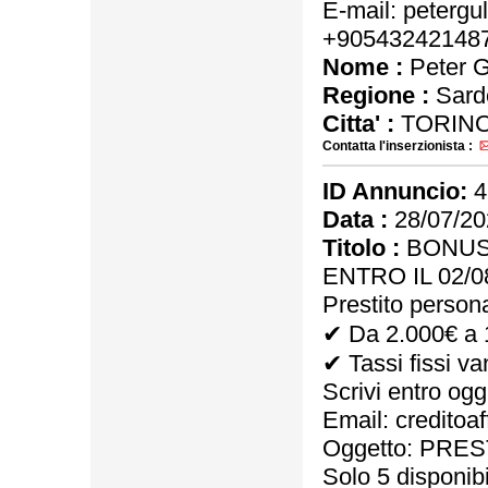
E-mail: petergu
+90543242148
Nome :
Peter Gu
Regione :
Sard
Citta' :
TORINO
Contatta l'inserzionista :
ID Annuncio:
4
Data :
28/07/20
Titolo :
BONUS:
ENTRO IL 02/0
Prestito person
✔ Da 2.000€ a 
✔ Tassi fissi va
Scrivi entro ogg
Email: creditoa
Oggetto: PRE
Solo 5 disponibi