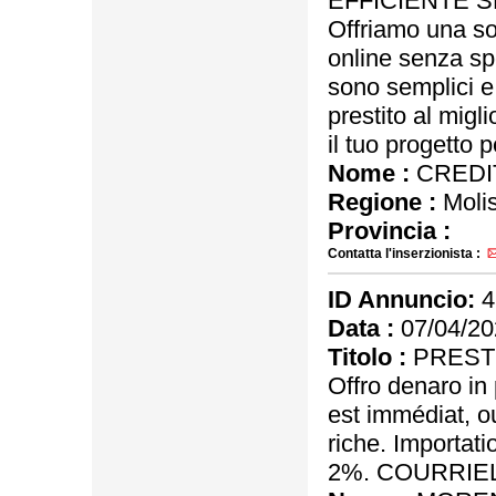
EFFICIENTE S
Offriamo una so
online senza sp
sono semplici e 
prestito al migl
il tuo progetto 
Nome :
CREDIT
Regione :
Moli
Provincia :
Contatta l'inserzionista :
ID Annuncio:
4
Data :
07/04/20
Titolo :
PRESTI
Offro denaro in p
est immédiat, o
riche. Importat
2%. COURRIEL 