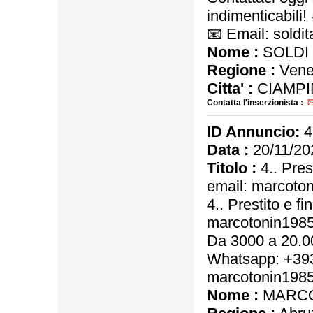
indimenticabili!
📧 Email: soldi
Nome :
SOLDI 
Regione :
Vene
Citta' :
CIAMPI
Contatta l'inserzionista :
ID Annuncio:
4
Data :
20/11/20
Titolo :
4.. Pres
email: marcot
4.. Prestito e f
marcotonin198
Da 3000 a 20.00
Whatsapp: +393
marcotonin198
Nome :
MARCO