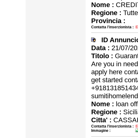
Nome :
CREDIT
Regione :
Tutte
Provincia :
Contatta l'inserzionista :
ID Annunci
Data :
21/07/20
Titolo :
Guarant
Are you in nee
apply here cont
get started co
+918131851434 
sumitihomelend
Nome :
loan off
Regione :
Sicil
Citta' :
CASSA
Contatta l'inserzionista :
Immagine :