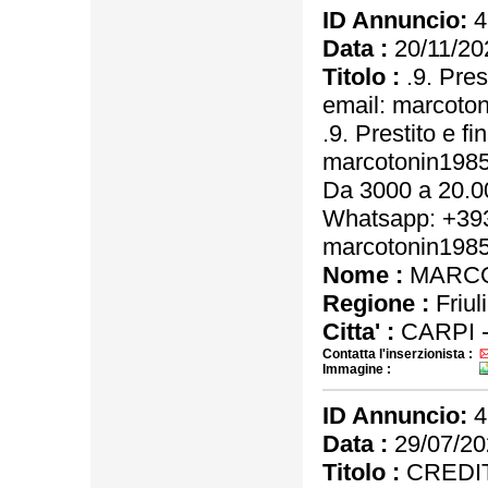
ID Annuncio:
4
Data :
20/11/20
Titolo :
.9. Pres
email: marcot
.9. Prestito e f
marcotonin198
Da 3000 a 20.00
Whatsapp: +393
marcotonin198
Nome :
MARCO
Regione :
Friul
Citta' :
CARPI 
Contatta l'inserzionista :
Immagine :
ID Annuncio:
4
Data :
29/07/20
Titolo :
CREDIT