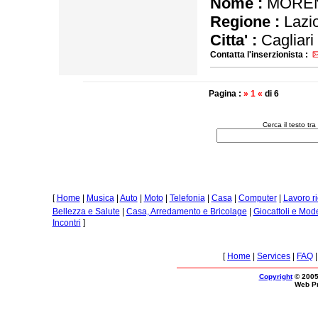
Nome :
MORE
Regione :
Lazi
Citta' :
Cagliari
Contatta l'inserzionista :
Pagina :
» 1 «
di 6
Cerca il testo tra
[
Home
|
Musica
|
Auto
|
Moto
|
Telefonia
|
Casa
|
Computer
|
Lavoro r
Bellezza e Salute
|
Casa, Arredamento e Bricolage
|
Giocattoli e Mod
Incontri
]
[
Home
|
Services
|
FAQ
Copyright
© 2005
Web P