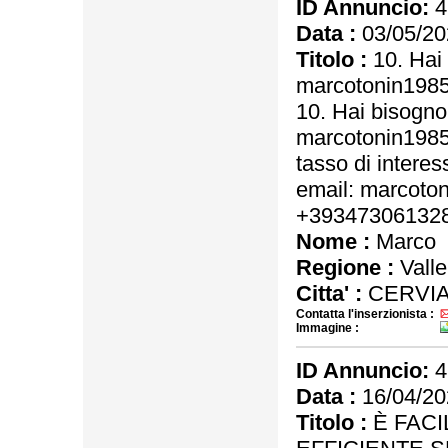
ID Annuncio:
4
Data :
03/05/20
Titolo :
10. Hai 
marcotonin198
10. Hai bisogno
marcotonin198
tasso di interes
email: marcot
+39347306132
Nome :
Marco
Regione :
Valle
Citta' :
CERVIA
Contatta l'inserzionista :
Immagine :
ID Annuncio:
4
Data :
16/04/20
Titolo :
È FACI