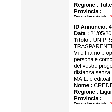
Regione :
Tutte
Provincia :
Contatta l'inserzionista :
ID Annuncio:
4
Data :
21/05/20
Titolo :
UN PRE
TRASPARENT
Vi offriamo pro
personale compl
del vostro proget
distanza senza
MAIL: creditoaf
Nome :
CREDIT
Regione :
Ligur
Provincia :
Contatta l'inserzionista :