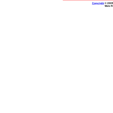
Copyright
© 2005
Web P