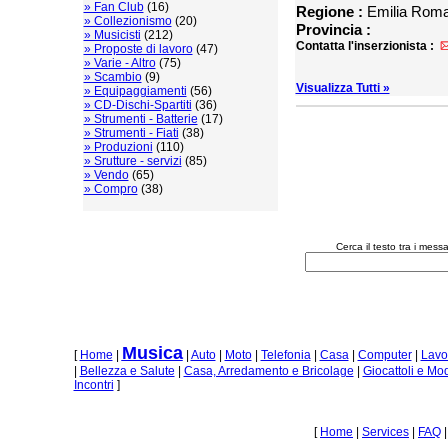
» Fan Club
(16)
Regione :
Emilia Rom
» Collezionismo
(20)
Provincia :
» Musicisti
(212)
Contatta l'inserzionista :
» Proposte di lavoro
(47)
» Varie - Altro
(75)
» Scambio
(9)
Visualizza Tutti »
» Equipaggiamenti
(56)
» CD-Dischi-Spartiti
(36)
» Strumenti - Batterie
(17)
» Strumenti - Fiati
(38)
» Produzioni
(110)
» Srutture - servizi
(85)
» Vendo
(65)
» Compro
(38)
Cerca il testo tra i mes
Musica
[
Home
|
|
Auto
|
Moto
|
Telefonia
|
Casa
|
Computer
|
Lavo
|
Bellezza e Salute
|
Casa, Arredamento e Bricolage
|
Giocattoli e Mo
Incontri
]
[
Home
|
Services
|
FAQ