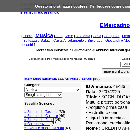
Mercatino musicale »
annunci gratuiti, compravendita, vendo e
Questo sito utilizza i cookies. Per leggere come disa
compro, ... e altro ancora
inserisci il tuo annuncio
EMercatino
Musica
[
Home
|
|
Auto
|
Moto
|
Telefonia
|
Casa
|
Computer
|
Lavo
|
Bellezza e Salute
|
Casa, Arredamento e Bricolage
|
Giocattoli e Mo
Incontri
]
Mercatino musicale : Il quotidiano di annunci musicali gra
Cerca il testo tra i messaggi di Mercatino musicale
Catego
Mercatino musicale
>>>
Srutture - servizi
(85)
Categoria :
ID Annuncio:
48486
Data :
22/07/2025
Titolo :
SOGNI DI CAS
Mutui e prestiti personal
Scegli la Sezione :
• Acquisto prima casa
» Strumenti - Tastiere
(35)
• Ristrutturazioni
» Strumenti - Chitarre
(46)
• Liquidità immediata
» Strumenti - Bassi
(25)
Parliamone: creditoaffi
» Collaborazioni
(53)
Nome :
CREDITO AFFI
» Eventi e manifestazioni
(40)