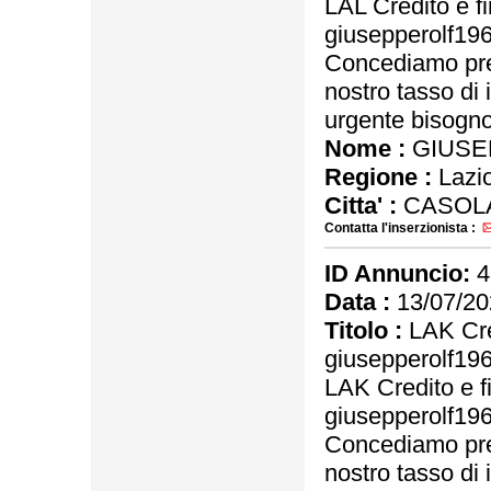
LAL Credito e f
giusepperolf1
Concediamo pres
nostro tasso di 
urgente bisogno 
Nome :
GIUSE
Regione :
Lazi
Citta' :
CASOLA
Contatta l'inserzionista :
ID Annuncio:
4
Data :
13/07/20
Titolo :
LAK Cre
giusepperolf1
LAK Credito e f
giusepperolf1
Concediamo pres
nostro tasso di 