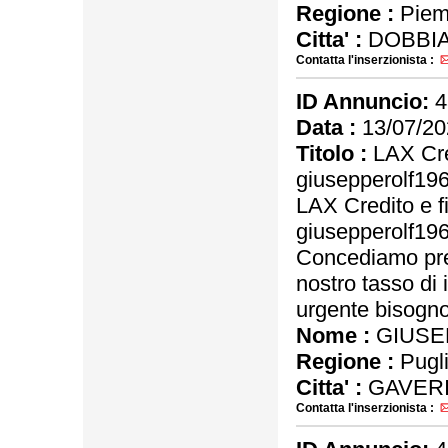
Regione :
Piem
Citta' :
DOBBIA
Contatta l'inserzionista :
ID Annuncio:
4
Data :
13/07/20
Titolo :
LAX Cre
giusepperolf1
LAX Credito e f
giusepperolf1
Concediamo pres
nostro tasso di 
urgente bisogno 
Nome :
GIUSE
Regione :
Pugl
Citta' :
GAVERI
Contatta l'inserzionista :