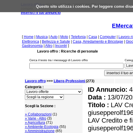
Lavoro offro »
annunci gratuiti, compravendita, vendo e
Questo sito utilizza i cookies. Per leggere come disa
compro, ... e altro ancora
inserisci il tuo annuncio
EMercat
[
Home
|
Musica
|
Auto
|
Moto
|
Telefonia
|
Casa
|
Computer
|
Lavoro r
Elettronica
|
Bellezza e Salute
|
Casa, Arredamento e Bricolage
|
Gioc
Gastronomia
|
Altro
|
Incontri
]
Lavoro offro : Ricerche di personale
Cerca il testo tra i messaggi di Lavoro offro
Catego
Lavoro offro
>>>
Libere-Professioni
(273)
Categoria :
ID Annuncio:
4
Data :
13/07/20
Titolo :
LAV Cred
Scegli la Sezione :
giusepperolf1
» Collaborazioni
(1)
» Varie - Altro
(3)
LAV Credito e f
» Agricoltura
(71)
giusepperolf1
» Ambiente-Ecologia
(55)
» Amministrazione
(65)