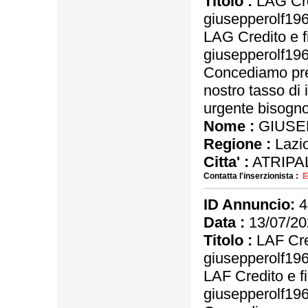
Titolo :
LAG Cre
giusepperolf1
LAG Credito e f
giusepperolf1
Concediamo pres
nostro tasso di 
urgente bisogno 
Nome :
GIUSE
Regione :
Lazi
Citta' :
ATRIPA
Contatta l'inserzionista :
ID Annuncio:
4
Data :
13/07/20
Titolo :
LAF Cred
giusepperolf1
LAF Credito e f
giusepperolf1