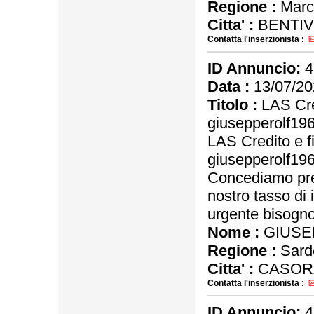
Regione :
Marc
Citta' :
BENTIV
Contatta l'inserzionista :
ID Annuncio:
4
Data :
13/07/20
Titolo :
LAS Cre
giusepperolf1
LAS Credito e f
giusepperolf1
Concediamo pres
nostro tasso di 
urgente bisogno 
Nome :
GIUSE
Regione :
Sard
Citta' :
CASOR
Contatta l'inserzionista :
ID Annuncio:
4