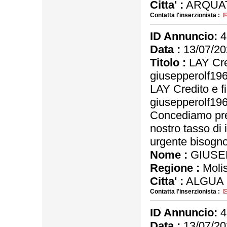
Citta' :
ARQUAT
Contatta l'inserzionista :
ID Annuncio:
4
Data :
13/07/20
Titolo :
LAY Cred
giusepperolf1
LAY Credito e f
giusepperolf1
Concediamo pres
nostro tasso di 
urgente bisogno 
Nome :
GIUSE
Regione :
Moli
Citta' :
ALGUA 
Contatta l'inserzionista :
ID Annuncio:
4
Data :
13/07/20