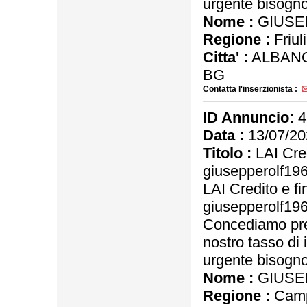
urgente bisogno 
Nome :
GIUSE
Regione :
Friul
Citta' :
ALBANO
BG
Contatta l'inserzionista :
ID Annuncio:
4
Data :
13/07/20
Titolo :
LAI Cred
giusepperolf1
LAI Credito e f
giusepperolf1
Concediamo pres
nostro tasso di 
urgente bisogno 
Nome :
GIUSE
Regione :
Camp