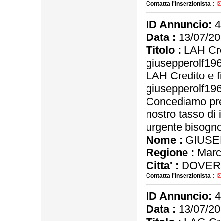
Contatta l'inserzionista :
ID Annuncio:
4
Data :
13/07/20
Titolo :
LAH Cre
giusepperolf1
LAH Credito e f
giusepperolf1
Concediamo pres
nostro tasso di 
urgente bisogno 
Nome :
GIUSE
Regione :
Marc
Citta' :
DOVER
Contatta l'inserzionista :
ID Annuncio:
4
Data :
13/07/20