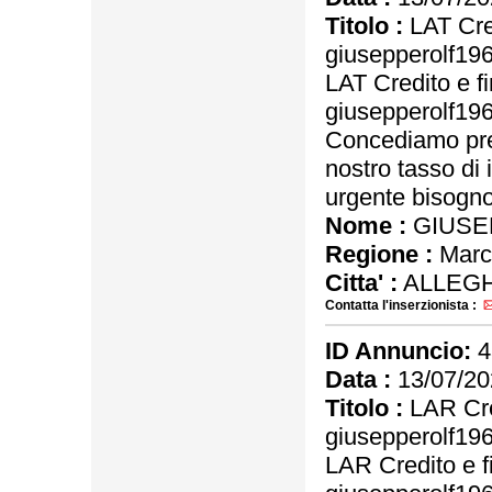
Titolo :
LAT Cred
giusepperolf1
LAT Credito e f
giusepperolf1
Concediamo pres
nostro tasso di 
urgente bisogno 
Nome :
GIUSE
Regione :
Marc
Citta' :
ALLEGH
Contatta l'inserzionista :
ID Annuncio:
4
Data :
13/07/20
Titolo :
LAR Cre
giusepperolf1
LAR Credito e f