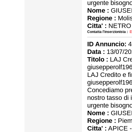
urgente bisogno 
Nome :
GIUSE
Regione :
Moli
Citta' :
NETRO
Contatta l'inserzionista :
ID Annuncio:
4
Data :
13/07/20
Titolo :
LAJ Cred
giusepperolf1
LAJ Credito e f
giusepperolf1
Concediamo pres
nostro tasso di 
urgente bisogno 
Nome :
GIUSE
Regione :
Piem
Citta' :
APICE 