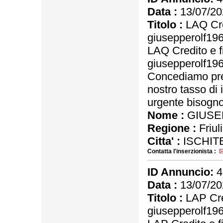
Data :
13/07/20
Titolo :
LAQ Cre
giusepperolf1
LAQ Credito e f
giusepperolf1
Concediamo pres
nostro tasso di 
urgente bisogno 
Nome :
GIUSE
Regione :
Friul
Citta' :
ISCHIT
Contatta l'inserzionista :
ID Annuncio:
4
Data :
13/07/20
Titolo :
LAP Cre
giusepperolf1