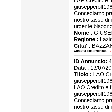
LAP Credito e f
giusepperolf1
Concediamo pres
nostro tasso di 
urgente bisogno 
Nome :
GIUSE
Regione :
Lazi
Citta' :
BAZZAN
Contatta l'inserzionista :
ID Annuncio:
4
Data :
13/07/20
Titolo :
LAO Cre
giusepperolf1
LAO Credito e f
giusepperolf1
Concediamo pres
nostro tasso di 