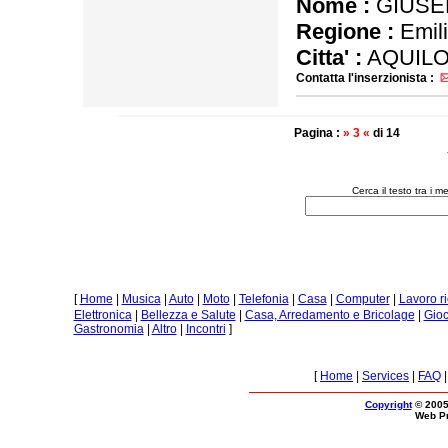
Nome :
GIUSE
Regione :
Emil
Citta' :
AQUILO
Contatta l'inserzionista :
Pagina :
» 3 «
di 14
Cerca il testo tra i 
[
Home
|
Musica
|
Auto
|
Moto
|
Telefonia
|
Casa
|
Computer
|
Lavoro r
Elettronica
|
Bellezza e Salute
|
Casa, Arredamento e Bricolage
|
Gioc
Gastronomia
|
Altro
|
Incontri
]
[
Home
|
Services
|
FAQ
Copyright
© 2005
Web P