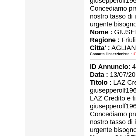
giusepperolf1
Concediamo pres
nostro tasso di 
urgente bisogno 
Nome :
GIUSE
Regione :
Friul
Citta' :
AGLIAN
Contatta l'inserzionista :
ID Annuncio:
4
Data :
13/07/20
Titolo :
LAZ Cred
giusepperolf1
LAZ Credito e f
giusepperolf1
Concediamo pres
nostro tasso di 
urgente bisogno 