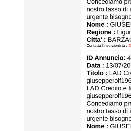
Concediamo pres
nostro tasso di 
urgente bisogno 
Nome :
GIUSE
Regione :
Ligur
Citta' :
BARZA
Contatta l'inserzionista :
ID Annuncio:
4
Data :
13/07/20
Titolo :
LAD Cre
giusepperolf1
LAD Credito e f
giusepperolf1
Concediamo pres
nostro tasso di 
urgente bisogno 
Nome :
GIUSE