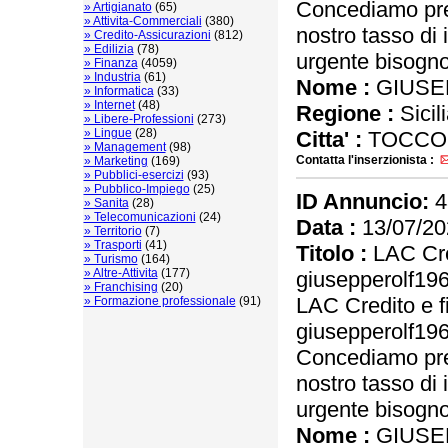
Concediamo pres
» Artigianato
(65)
» Attivita-Commerciali
(380)
nostro tasso di 
» Credito-Assicurazioni
(812)
» Edilizia
(78)
urgente bisogno 
» Finanza
(4059)
» Industria
(61)
Nome :
GIUSE
» Informatica
(33)
» Internet
(48)
Regione :
Sicil
» Libere-Professioni
(273)
» Lingue
(28)
Citta' :
TOCCO 
» Management
(98)
Contatta l'inserzionista :
» Marketing
(169)
» Pubblici-esercizi
(93)
» Pubblico-Impiego
(25)
ID Annuncio:
4
» Sanita
(28)
» Telecomunicazioni
(24)
Data :
13/07/20
» Territorio
(7)
» Trasporti
(41)
Titolo :
LAC Cre
» Turismo
(164)
» Altre-Attivita
(177)
giusepperolf1
» Franchising
(20)
LAC Credito e f
» Formazione professionale
(91)
giusepperolf1
Concediamo pres
nostro tasso di 
urgente bisogno 
Nome :
GIUSE