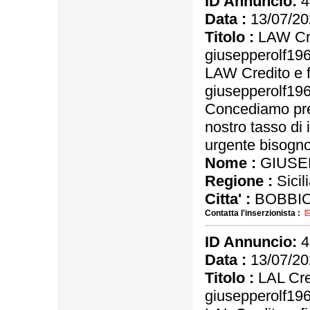
ID Annuncio:
4
Data :
13/07/20
Titolo :
LAW Cre
giusepperolf1
LAW Credito e 
giusepperolf1
Concediamo pres
nostro tasso di 
urgente bisogno 
Nome :
GIUSE
Regione :
Sicil
Citta' :
BOBBIO
Contatta l'inserzionista :
ID Annuncio:
4
Data :
13/07/20
Titolo :
LAL Cred
giusepperolf1