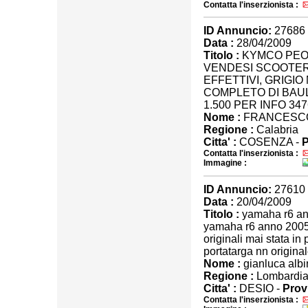
Contatta l'inserzionista :
ID Annuncio:
27686
Data :
28/04/2009
Titolo :
KYMCO PEO
VENDESI SCOOTER 
EFFETTIVI, GRIGIO
COMPLETO DI BAU
1.500 PER INFO 34
Nome :
FRANCESC
Regione :
Calabria
Citta' :
COSENZA -
P
Contatta l'inserzionista :
Immagine :
ID Annuncio:
27610
Data :
20/04/2009
Titolo :
yamaha r6 an
yamaha r6 anno 2005
originali mai stata in
portatarga nn original
Nome :
gianluca albi
Regione :
Lombardi
Citta' :
DESIO -
Provi
Contatta l'inserzionista :