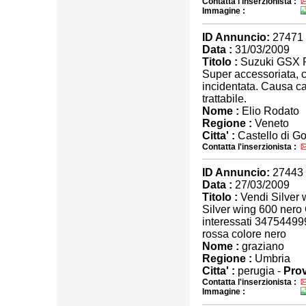
Contatta l'inserzionista :
Immagine :
ID Annuncio:
27471
Data :
31/03/2009
Titolo :
Suzuki GSX 
Super accessoriata, c
incidentata. Causa ca
trattabile.
Nome :
Elio Rodato
Regione :
Veneto
Citta' :
Castello di G
Contatta l'inserzionista :
ID Annuncio:
27443
Data :
27/03/2009
Titolo :
Vendi Silver 
Silver wing 600 nero
interessati 347544999
rossa colore nero
Nome :
graziano
Regione :
Umbria
Citta' :
perugia -
Prov
Contatta l'inserzionista :
Immagine :