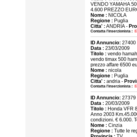
VENDO YAMAHA 50
4.600 PREZZO EURO
Nome :
NICOLA
Regione :
Puglia
Citta' :
ANDRIA -
Pro
Contatta l'inserzionista :
ID Annuncio:
27400
Data :
23/03/2009
Titolo :
vendo hamaha
vendo timax 500 ham
prezzo affare 6500 e
Nome :
nicola
Regione :
Puglia
Citta' :
andria -
Provi
Contatta l'inserzionista :
ID Annuncio:
27379
Data :
20/03/2009
Titolo :
Honda VFR 8
Anno 2003 Km.45.000,
condizioni. € 6.000. 
Nome :
Cinzia
Regione :
Tutte le re
Provincia :
TV