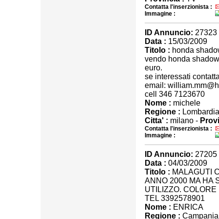
Contatta l'inserzionista :
Immagine :
ID Annuncio:
27323
Data :
15/03/2009
Titolo :
honda shado
vendo honda shadow 7
euro.
se interessati contatta
email: william.mm@ho
cell 346 7123670
Nome :
michele
Regione :
Lombardi
Citta' :
milano -
Provi
Contatta l'inserzionista :
Immagine :
ID Annuncio:
27205
Data :
04/03/2009
Titolo :
MALAGUTI C
ANNO 2000 MA HA 
UTILIZZO. COLORE 
TEL 3392578901
Nome :
ENRICA
Regione :
Campania