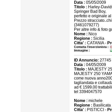
Data :
05/05/2009
Titolo :
Harley-David
Springer Bad Boy,
perfetto e originale 
Prezzo stracciato..c
(3461079277)
Per altre info & foto 
Nome :
Nico
Regione :
Sicilia
Citta' :
CATANIA -
Pr
Contatta l'inserzionista :
Immagine :
ID Annuncio:
27745
Data :
04/05/2009
Titolo :
MAJESTY 2
MAJESTY 250 YAM
come nuova anno20
tagliandata e collaud
ad € 1599.00 trattabil
tel 3394047570
Nome :
michele
Regione :
Basilicata
Citta' :
PISTICCI -
Pr