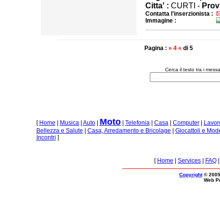
Citta' :
CURTI -
Provi
Contatta l'inserzionista :
Immagine :
Pagina :
» 4 «
di 5
Cerca il testo tra i me
Moto
[
Home
|
Musica
|
Auto
|
|
Telefonia
|
Casa
|
Computer
|
Lavor
Bellezza e Salute
|
Casa, Arredamento e Bricolage
|
Giocattoli e Mod
Incontri
]
[
Home
|
Services
|
FAQ
Copyright
© 2005
Web P