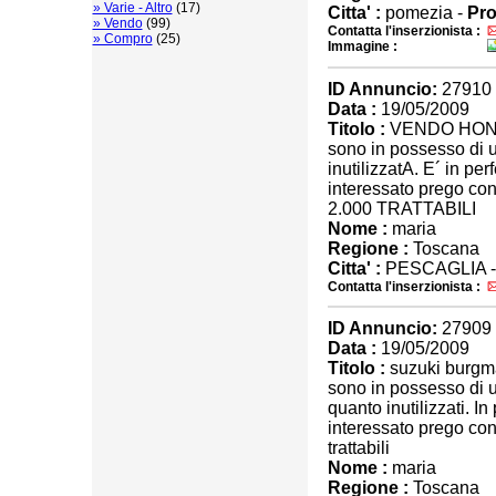
» Varie - Altro
(17)
Citta' :
pomezia -
Pro
» Vendo
(99)
Contatta l'inserzionista :
» Compro
(25)
Immagine :
ID Annuncio:
27910
Data :
19/05/2009
Titolo :
VENDO HON
sono in possesso di 
inutilizzatA. E´ in pe
interessato prego co
2.000 TRATTABILI
Nome :
maria
Regione :
Toscana
Citta' :
PESCAGLIA 
Contatta l'inserzionista :
ID Annuncio:
27909
Data :
19/05/2009
Titolo :
suzuki burgm
sono in possesso di 
quanto inutilizzati. In
interessato prego con
trattabili
Nome :
maria
Regione :
Toscana