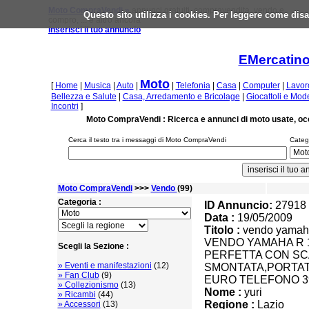
Moto CompraVendi »
annunci gratuiti, compravendita, vendo e
Questo sito utilizza i cookies. Per leggere come disa
compro, ... e altro ancora
inserisci il tuo annuncio
EMercatino
Moto
[
Home
|
Musica
|
Auto
|
|
Telefonia
|
Casa
|
Computer
|
Lavor
Bellezza e Salute
|
Casa, Arredamento e Bricolage
|
Giocattoli e Mod
Incontri
]
Moto CompraVendi : Ricerca e annunci di moto usate, oc
Cerca il testo tra i messaggi di Moto CompraVendi
Catego
Moto CompraVendi
>>>
Vendo
(99)
Categoria :
ID Annuncio:
27918
Data :
19/05/2009
Titolo :
vendo yamaha
VENDO YAMAHA R 
Scegli la Sezione :
PERFETTA CON SC
» Eventi e manifestazioni
(12)
SMONTATA,PORTAT
» Fan Club
(9)
EURO TELEFONO 3
» Collezionismo
(13)
Nome :
yuri
» Ricambi
(44)
Regione :
Lazio
» Accessori
(13)