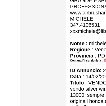
GRANDE ESPE
PROFESSIONA
www.airbrushart
MICHELE
347.4106531
xxxmichele@libe
Nome :
michel
Regione :
Vene
Provincia :
PD
Contatta l'inserzionista :
ID Annuncio:
2
Data :
14/02/20
Titolo :
VENDO 
vendo silver w
13000, sempre g
originali honda,