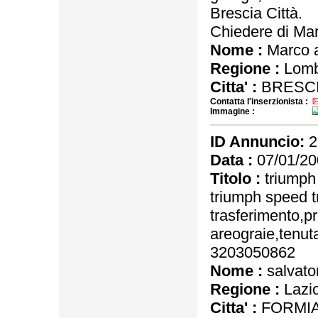
Brescia Città.
Chiedere di Ma
Nome :
Marco a
Regione :
Lomb
Citta' :
BRESCI
Contatta l'inserzionista :
Immagine :
ID Annuncio:
2
Data :
07/01/20
Titolo :
triumph 
triumph speed t
trasferimento,pr
areograie,tenuta
3203050862
Nome :
salvato
Regione :
Lazi
Citta' :
FORMIA