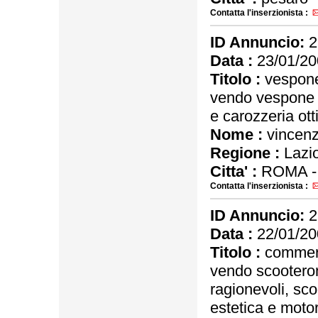
Contatta l'inserzionista :
ID Annuncio:
2
Data :
23/01/20
Titolo :
vespone
vendo vespone p
e carozzeria ot
Nome :
vincen
Regione :
Lazi
Citta' :
ROMA 
Contatta l'inserzionista :
ID Annuncio:
2
Data :
22/01/20
Titolo :
commerci
vendo scooteron
ragionevoli, sc
estetica e motori