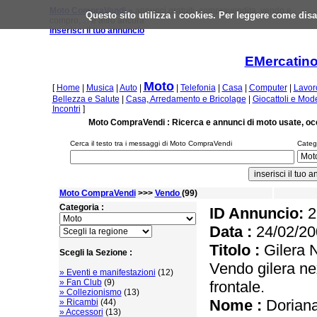
Moto CompraVendi »
annunci gratuiti, compravendita, vendo e
Questo sito utilizza i cookies. Per leggere come disa
compro, ... e altro ancora
inserisci il tuo annuncio
EMercatino
Moto
[
Home
|
Musica
|
Auto
|
|
Telefonia
|
Casa
|
Computer
|
Lavor
Bellezza e Salute
|
Casa, Arredamento e Bricolage
|
Giocattoli e Mod
Incontri
]
Moto CompraVendi : Ricerca e annunci di moto usate, oc
Cerca il testo tra i messaggi di Moto CompraVendi
Catego
Moto CompraVendi
>>>
Vendo
(99)
Categoria :
ID Annuncio:
2
Data :
24/02/20
Titolo :
Gilera N
Scegli la Sezione :
Vendo gilera ne
» Eventi e manifestazioni
(12)
» Fan Club
(9)
frontale.
» Collezionismo
(13)
Nome :
Doriana
» Ricambi
(44)
» Accessori
(13)