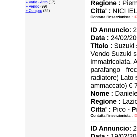
Regione :
Piem
» Varie - Altro
(17)
» Vendo
(99)
Citta' :
NICHEL
» Compro
(25)
Contatta l'inserzionista :
ID Annuncio:
2
Data :
24/02/20
Titolo :
Suzuki 
Vendo Suzuki sv
immatricolata. A
parafango - frec
radiatore) Lato 
ammaccato) € 70
Nome :
Daniele 
Regione :
Lazi
Citta' :
Pico -
P
Contatta l'inserzionista :
ID Annuncio:
2
Data :
19/02/20