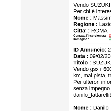
Vendo SUZUKI B
Per chi è intere
Nome :
Massimi
Regione :
Lazi
Citta' :
ROMA 
Contatta l'inserzionista :
Immagine :
ID Annuncio:
2
Data :
09/02/20
Titolo :
SUZUKI
Vendo gsx r 60
km, mai pista, 
Per ulterori inf
senza impegno a
danilo_fattarelli
Nome :
Danilo