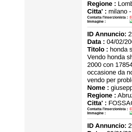
Regione :
Lomb
Citta' :
milano 
Contatta l'inserzionista :
Immagine :
ID Annuncio:
2
Data :
04/02/20
Titolo :
honda 
Vendo honda sh
2000 con 17854
occasione da n
vendo per probl
Nome :
giusep
Regione :
Abru
Citta' :
FOSSAC
Contatta l'inserzionista :
Immagine :
ID Annuncio:
2