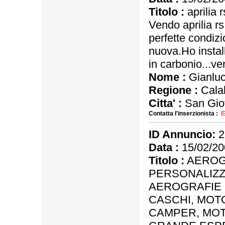
Titolo :
aprilia 
Vendo aprilia r
perfette condiz
nuova.Ho install
in carbonio...ve
Nome :
Gianlu
Regione :
Calab
Citta' :
San Giov
Contatta l'inserzionista :
ID Annuncio:
2
Data :
15/02/20
Titolo :
AEROG
PERSONALIZZ
AEROGRAFIE 
CASCHI, MOT
CAMPER, MO