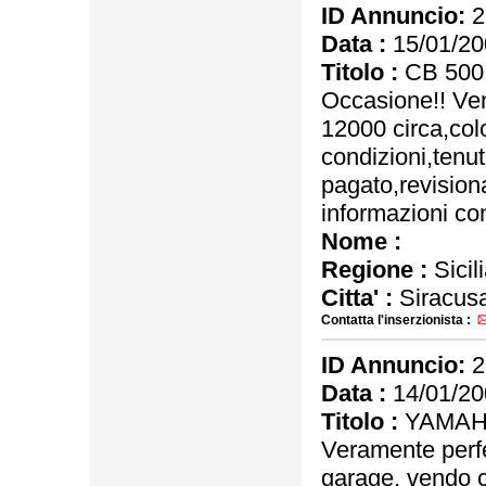
ID Annuncio:
2
Data :
15/01/20
Titolo :
CB 500
Occasione!! V
12000 circa,col
condizioni,tenut
pagato,revisiona
informazioni co
Nome :
Regione :
Sicil
Citta' :
Siracus
Contatta l'inserzionista :
ID Annuncio:
2
Data :
14/01/20
Titolo :
YAMAHA
Veramente perf
garage, vendo ca