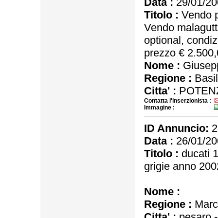
Data :
29/01/20
Titolo :
Vendo p
Vendo malagutti
optional, condi
prezzo € 2.500
Nome :
Giusep
Regione :
Basil
Citta' :
POTENZ
Contatta l'inserzionista :
Immagine :
ID Annuncio:
2
Data :
26/01/20
Titolo :
ducati 1
grigie anno 200
Nome :
Regione :
Marc
Citta' :
pesaro 