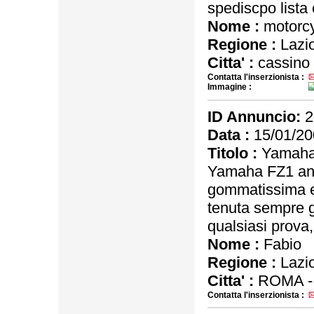
spediscpo lista 
Nome :
motorc
Regione :
Lazi
Citta' :
cassino
Contatta l'inserzionista :
Immagine :
ID Annuncio:
2
Data :
15/01/20
Titolo :
Yamaha 
Yamaha FZ1 ann
gommatissima e
tenuta sempre g
qualsiasi prova,
Nome :
Fabio
Regione :
Lazi
Citta' :
ROMA 
Contatta l'inserzionista :