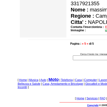
3317921355
Nome :
massi
Regione :
Camp
Citta' :
NAPOLI
Contatta l'inserzionista :
Immagine :
Pagina :
» 5 «
di 5
Cerca il testo tra i me
Moto
[
Home
|
Musica
|
Auto
|
|
Telefonia
|
Casa
|
Computer
|
Lavor
Bellezza e Salute
|
Casa, Arredamento e Bricolage
|
Giocattoli e Mod
Incontri
]
[
Home
|
Services
|
FAQ
Copyright
© 2005