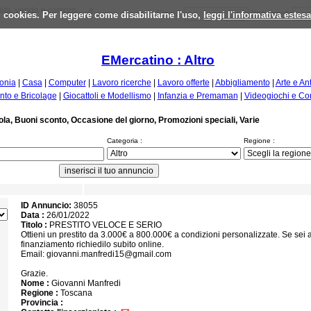
ta, vendo e compro, ... e
 i cookies. Per leggere come disabilitarne l'uso,
Email :
leggi l'informativa estes
Password:
EMercatino : Altro
fonia
|
Casa
|
Computer
|
Lavoro ricerche
|
Lavoro offerte
|
Abbigliamento
|
Arte e An
to e Bricolage
|
Giocattoli e Modellismo
|
Infanzia e Premaman
|
Videogiochi e Co
cuola, Buoni sconto, Occasione del giorno, Promozioni speciali, Varie
Categoria :
Regione :
ID Annuncio:
38055
Data :
26/01/2022
Titolo :
PRESTITO VELOCE E SERIO
Ottieni un prestito da 3.000€ a 800.000€ a condizioni personalizzate. Se sei al
finanziamento richiedilo subito online.
Email: giovanni.manfredi15@gmail.com
Grazie.
Nome :
Giovanni Manfredi
Regione :
Toscana
Provincia :