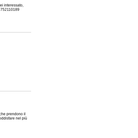
ei interessato,
3 752110189
 che prendono il
oddisfare nel più