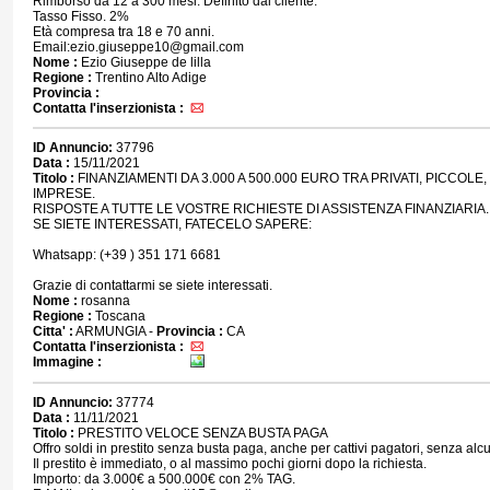
Rimborso da 12 a 300 mesi. Definito dal cliente.
Tasso Fisso. 2%
Età compresa tra 18 e 70 anni.
Email:ezio.giuseppe10@gmail.com
Nome :
Ezio Giuseppe de lilla
Regione :
Trentino Alto Adige
Provincia :
Contatta l'inserzionista :
ID Annuncio:
37796
Data :
15/11/2021
Titolo :
FINANZIAMENTI DA 3.000 A 500.000 EURO TRA PRIVATI, PICCOLE
IMPRESE.
RISPOSTE A TUTTE LE VOSTRE RICHIESTE DI ASSISTENZA FINANZIARIA.
SE SIETE INTERESSATI, FATECELO SAPERE:
Whatsapp: (+39 ) 351 171 6681
Grazie di contattarmi se siete interessati.
Nome :
rosanna
Regione :
Toscana
Citta' :
ARMUNGIA -
Provincia :
CA
Contatta l'inserzionista :
Immagine :
ID Annuncio:
37774
Data :
11/11/2021
Titolo :
PRESTITO VELOCE SENZA BUSTA PAGA
Offro soldi in prestito senza busta paga, anche per cattivi pagatori, senza alcun
Il prestito è immediato, o al massimo pochi giorni dopo la richiesta.
Importo: da 3.000€ a 500.000€ con 2% TAG.