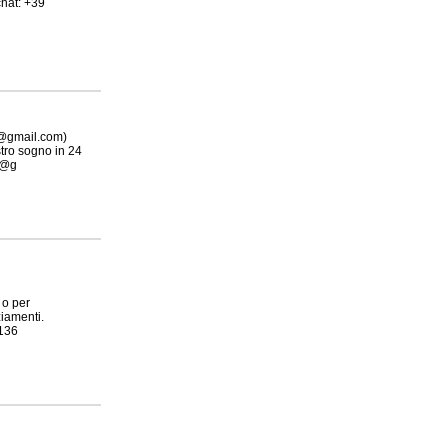
chat: +39
3@gmail.com)
stro sogno in 24
23@g
 o per
ziamenti.
136