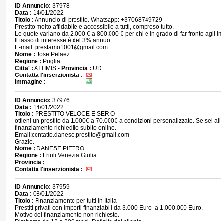
ID Annuncio:
37978
Data :
14/01/2022
Titolo :
Annuncio di prestito. Whatsapp: +37068749729
Prestito molto affidabile e accessibile a tutti, compreso tutto.
Le quote variano da 2.000 € a 800.000 € per chi è in grado di far fronte agli 
Il tasso di interesse è del 3% annuo.
E-mail: prestamo1001@gmail.com
Nome :
Jose Pelaez
Regione :
Puglia
Citta' :
ATTIMIS -
Provincia :
UD
Contatta l'inserzionista :
Immagine :
ID Annuncio:
37976
Data :
14/01/2022
Titolo :
PRESTITO VELOCE E SERIO
ottieni un prestito da 1.000€ a 70.000€ a condizioni personalizzate. Se sei all
finanziamento richiedilo subito online.
Email:contatto.danese.prestito@gmail.com
Grazie.
Nome :
DANESE PIETRO
Regione :
Friuli Venezia Giulia
Provincia :
Contatta l'inserzionista :
ID Annuncio:
37959
Data :
08/01/2022
Titolo :
Finanziamento per tutti in Italia
Prestiti privati con importi finanziabili da 3.000 Euro a 1.000.000 Euro.
Motivo del finanziamento non richiesto.