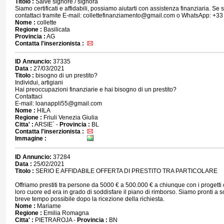
Titolo :
Salve signore / signora
Siamo certificati e affidabili, possiamo aiutarti con assistenza finanziaria. Se s
contattaci tramite E-mail: collettefinanziamento@gmail.com o WhatsApp: +3
Nome :
collette
Regione :
Basilicata
Provincia :
AG
Contatta l'inserzionista :
ID Annuncio:
37335
Data :
27/03/2021
Titolo :
bisogno di un prestito?
Individui, artigiani
Hai preoccupazioni finanziarie e hai bisogno di un prestito?
Contattaci
E-mail: loanappli55@gmail.com
Nome :
HILA
Regione :
Friuli Venezia Giulia
Citta' :
ARSIE´ -
Provincia :
BL
Contatta l'inserzionista :
Immagine :
ID Annuncio:
37284
Data :
25/02/2021
Titolo :
SERIO E AFFIDABILE OFFERTA DI PRESTITO TRA PARTICOLARE
Offriamo prestiti tra persone da 5000 € a 500.000 € a chiunque con i progetti
loro cuore ed era in grado di soddisfare il piano di rimborso. Siamo pronti a s
breve tempo possibile dopo la ricezione della richiesta.
Nome :
Mariame
Regione :
Emilia Romagna
Citta' :
PIETRAROJA -
Provincia :
BN