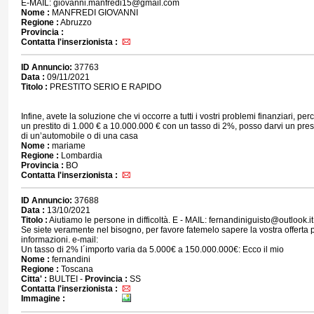
E-MAIL: giovanni.manfredi15@gmail.com
Nome :
MANFREDI GIOVANNI
Regione :
Abruzzo
Provincia :
Contatta l'inserzionista :
ID Annuncio:
37763
Data :
09/11/2021
Titolo :
PRESTITO SERIO E RAPIDO
Infine, avete la soluzione che vi occorre a tutti i vostri problemi finanziari, per
un prestito di 1.000 € a 10.000.000 € con un tasso di 2%, posso darvi un prest
di un’automobile o di una casa
Nome :
mariame
Regione :
Lombardia
Provincia :
BO
Contatta l'inserzionista :
ID Annuncio:
37688
Data :
13/10/2021
Titolo :
Aiutiamo le persone in difficoltà. E - MAIL: fernandiniguisto@outlook.it
Se siete veramente nel bisogno, per favore fatemelo sapere la vostra offerta pe
informazioni. e-mail:
Un tasso di 2% l´importo varia da 5.000€ a 150.000.000€: Ecco il mio
Nome :
fernandini
Regione :
Toscana
Citta' :
BULTEI -
Provincia :
SS
Contatta l'inserzionista :
Immagine :