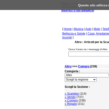
Altro »
annunci gratuiti, compravendi
Questo sito utilizza
altro ancora
inserisci il tuo annuncio
[
Home
|
Musica
|
Auto
|
Moto
|
Tele
Bellezza e Salute
|
Casa, Arredamen
Incontri
]
Altro : Articoli per la S
Cerca il testo tra i messaggi di Altro
Altro
>>>
Compro
(238)
Categoria :
Scegli la Sezione :
» Scambio
(114)
» Vendo
(737)
» Compro
(238)
» Regalo
(211)