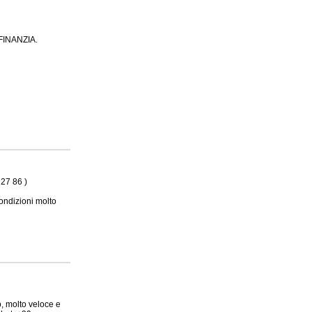
 FINANZIA.
27 86 )
ondizioni molto
o, molto veloce e