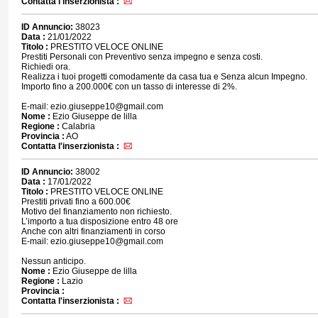
Contatta l'inserzionista :
ID Annuncio:
38023
Data :
21/01/2022
Titolo :
PRESTITO VELOCE ONLINE
Prestiti Personali con Preventivo senza impegno e senza costi.
Richiedi ora.
Realizza i tuoi progetti comodamente da casa tua e Senza alcun Impegno.
Importo fino a 200.000€ con un tasso di interesse di 2%.
E-mail: ezio.giuseppe10@gmail.com
Nome :
Ezio Giuseppe de lilla
Regione :
Calabria
Provincia :
AO
Contatta l'inserzionista :
ID Annuncio:
38002
Data :
17/01/2022
Titolo :
PRESTITO VELOCE ONLINE
Prestiti privati fino a 600.00€
Motivo del finanziamento non richiesto.
L’importo a tua disposizione entro 48 ore
Anche con altri finanziamenti in corso
E-mail: ezio.giuseppe10@gmail.com
Nessun anticipo.
Nome :
Ezio Giuseppe de lilla
Regione :
Lazio
Provincia :
Contatta l'inserzionista :