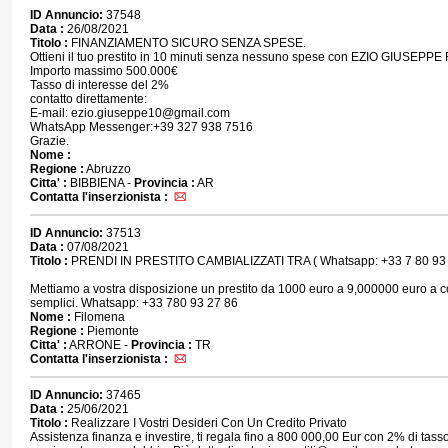
ID Annuncio:
37548
Data :
26/08/2021
Titolo :
FINANZIAMENTO SICURO SENZA SPESE.
Ottieni il tuo prestito in 10 minuti senza nessuno spese con EZIO GIUSEPPE
Importo massimo 500.000€
Tasso di interesse del 2%
contatto direttamente:
E-mail: ezio.giuseppe10@gmail.com
WhatsApp Messenger:+39 327 938 7516
Grazie.
Nome :
Regione :
Abruzzo
Citta' :
BIBBIENA -
Provincia :
AR
Contatta l'inserzionista :
ID Annuncio:
37513
Data :
07/08/2021
Titolo :
PRENDI IN PRESTITO CAMBIALIZZATI TRA ( Whatsapp: +33 7 80 93 
Mettiamo a vostra disposizione un prestito da 1000 euro a 9,000000 euro a c
semplici. Whatsapp: +33 780 93 27 86
Nome :
Filomena
Regione :
Piemonte
Citta' :
ARRONE -
Provincia :
TR
Contatta l'inserzionista :
ID Annuncio:
37465
Data :
25/06/2021
Titolo :
Realizzare I Vostri Desideri Con Un Credito Privato
Assistenza finanza e investire, ti regala fino a 800 000,00 Eur con 2% di tass