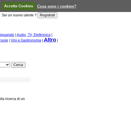
a
Accetta Cookies
Ricordami
Cosa sono i cookies?
Sei un nuovo utente ?
tiquariato
|
Audio, TV, Elettronica
|
Altro
nsole
|
Vini e Gastronomia
|
|
la ricerca di un