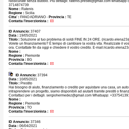
rassicurate senza dubbio. Più dettagli: ratenis.prestiti@gmail.com whatsapp 
3714874739
Nome :
Ratenis
Regione :
Sicilia
Citta' :
FANO ADRIANO -
Provincia :
TE
Contatta l'inserzionista :
ID Annuncio:
37407
Data :
19/05/2021
Titolo :
Soluzione al tuo problema di soldi FINE IN 24 ORE. (ricardo.elena2
Volete un finanziamento? È tempo di cambiare la vostra vita. Realizzate il vo
ora. Contattate fin da oggi e chiedere il vostro credito. E-mail:ricardo.elena
Nome :
Regione :
Piemonte
Provincia :
BG
Contatta l'inserzionista :
ID Annuncio:
37394
Data :
10/05/2021
Titolo :
Prestito
Hai bisogno di aiuto, finanziamento o credito per aquistare una casa, un auto
intraprendere un progetto, siamo disponibili ad aiutarti tramite prestiti o finan
Contattaci per i dettagli. sergiohermedez@gmail.com Whatsapp: +33754139
Nome :
Regione :
Piemonte
Provincia :
TO
Contatta l'inserzionista :
ID Annuncio:
37346
Data :
06/04/2021