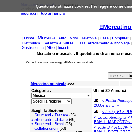
Mercatino musicale »
annunci gratuiti, compravendita,
Questo sito utilizza i cookies. Per leggere come disa
vendo e compro, ... e altro ancora
inserisci il tuo annuncio
EMercatino
Musica
[
Home
|
|
Auto
|
Moto
|
Telefonia
|
Casa
|
Computer
|
Elettronica
|
Bellezza e Salute
|
Casa, Arredamento e Bricolage
Gastronomia
|
Altro
|
Incontri
]
Mercatino musicale : Il quotidiano di annunci musica
Cerca il testo tra i messaggi di Mercatino musicale
Mercatino musicale
>>>
Categoria :
Ultimi 20 Annunci :
< Emilia Romagn
2000€ a 7 ... »
Scegli la Sezione :
< Lazio, BI >
PRES
» Strumenti - Tastiere
(35)
< Emilia Romagna, A
» Strumenti - Chitarre
(46)
EMAIL: MARCOTONIN19
» Strumenti - Bassi
(25)
< Valle D´Aosta, AV >
» Collaborazioni
(53)
EMAIL: ROZZIGRAZIEL