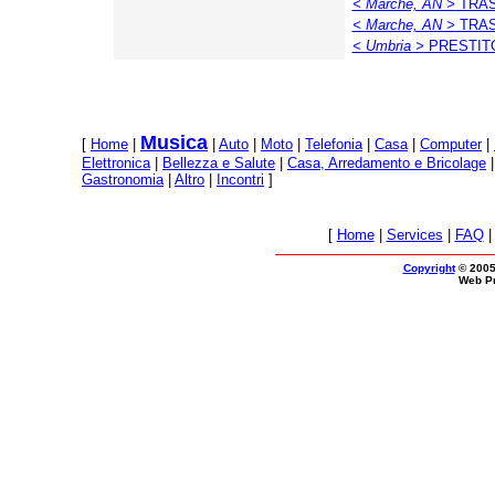
< Marche, AN >
TRASLO
< Marche, AN >
TRASLO
< Umbria >
PRESTITO S
Musica
[
Home
|
|
Auto
|
Moto
|
Telefonia
|
Casa
|
Computer
|
Elettronica
|
Bellezza e Salute
|
Casa, Arredamento e Bricolage
Gastronomia
|
Altro
|
Incontri
]
[
Home
|
Services
|
FAQ
Copyright
© 2005
Web P