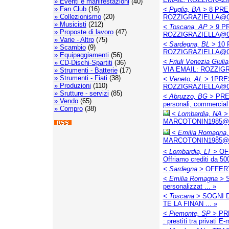
» Eventi e manifestazioni
(40)
» Fan Club
(16)
< Puglia, BA >
8 PRE
» Collezionismo
(20)
ROZZIGRAZIELLA@GMAI
» Musicisti
(212)
< Toscana, AP >
9 PR
» Proposte di lavoro
(47)
ROZZIGRAZIELLA@GMAI
» Varie - Altro
(75)
< Sardegna, BL >
10 
» Scambio
(9)
ROZZIGRAZIELLA@GMAI
» Equipaggiamenti
(56)
< Friuli Venezia Giuli
» CD-Dischi-Spartiti
(36)
VIA EMAIL: ROZZIGRA
» Strumenti - Batterie
(17)
» Strumenti - Fiati
(38)
< Veneto, AL >
1PRES
» Produzioni
(110)
ROZZIGRAZIELLA@GMAI
» Srutture - servizi
(85)
< Abruzzo, BG >
PRES
» Vendo
(65)
personali, commercial 
» Compro
(38)
< Lombardia, NA >
MARCOTONIN1985@GMAI
< Emilia Romagna,
MARCOTONIN1985@GMAI
< Lombardia, LT >
OFF
Offriamo crediti da 500
< Sardegna >
OFFERTA 
< Emilia Romagna >
S
personalizzat ... »
< Toscana >
SOGNI D
TE LA FINAN ... »
< Piemonte, SP >
PRE
: prestiti tra privati E-m