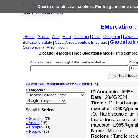
Giocattoli e Modellismo »
annunci gratuiti, compravendita,
Questo sito utilizza i cookies. Per leggere come disa
vendo e compro, ... e altro ancora
inserisci il tuo annuncio
EMercatino : 
[
Home
|
Musica
|
Auto
|
Moto
|
Telefonia
|
Casa
|
Computer
|
Lavoro r
Giocattoli
Bellezza e Salute
|
Casa, Arredamento e Bricolage
|
Gastronomia
|
Altro
|
Incontri
]
Giocattoli e Modellismo : Giocattoli e Modellismo compro
Cerca il testo tra i messaggi di Giocattoli e Modellismo
Catego
Giocattoli e Modellismo
>>>
Scambio
(26)
Categoria :
ID Annuncio:
46689
Data :
23/05/2024
Titolo :
.O.. Hai bisogn
marcotonin1985@gmai
Scegli la Sezione :
.O.. Hai bisogno di un
» Scambio
(26)
tasso di interesse è sol
» Vendo
(18)
marcotonin1985@gmai
» Compro
(30)
Nome :
Marco
» Regalo
(30)
Regione :
Tutte le regi