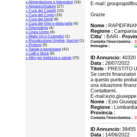
» Alimentazione e Integratori
(16)
E-mail: grouprapidfin
» Apparecchiature
(27)
» Cura dei Capelli
(15)
Grazie
» Cura del Corpo
(16)
» Cura dei Denti
(8)
» Cura del Viso e della pelle
(6)
Nome :
RAPIDFINA
» Erboristeria
(4)
Regione :
Campania
» Linea Uomo
(6)
Citta' :
BARI -
Provin
» Make Up e Cosmetici
(1)
» Ricostruzione Unghie, Nail Art
(1)
Contatta l'inserzionista :
» Profumi
(5)
Immagine :
» Salute e benessere
(42)
» Lotti e Stock
(6)
ID Annuncio:
40320
» Altro per bellezza e salute
(25)
Data :
28/07/2022
Titolo :
PRESTITO U
Se cerchi finanziatori 
a questo punto probab
una situazione finanzi
Contattarmi.
E-mail:ezio.giusep
Nome :
Ezio Giusep
Regione :
Lombardi
Provincia :
Contatta l'inserzionista :
ID Annuncio:
39455
Data :
14/06/2022