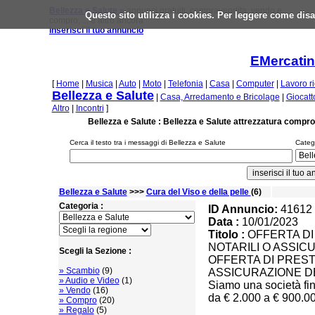
Bellezza e Salute »
annunci gratuiti, compravendita, vendo e
Questo sito utilizza i cookies. Per leggere come disa
compro, ... e altro ancora
inserisci il tuo annuncio
EMercatino
[
Home
|
Musica
|
Auto
|
Moto
|
Telefonia
|
Casa
|
Computer
|
Lavoro r
Bellezza e Salute
|
Casa, Arredamento e Bricolage
|
Giocatt
Altro
|
Incontri
]
Bellezza e Salute : Bellezza e Salute attrezzatura compr
Cerca il testo tra i messaggi di Bellezza e Salute
Catego
Bellezza e Salute
>>>
Cura del Viso e della pelle
(6)
Categoria :
ID Annuncio:
41612
Data :
10/01/2023
Titolo :
OFFERTA DI
NOTARILI O ASSIC
Scegli la Sezione :
OFFERTA DI PREST
» Scambio
(9)
ASSICURAZIONE D
» Audio e Video
(1)
Siamo una società fin
» Vendo
(16)
da € 2.000 a € 900.0
» Compro
(20)
» Regalo
(5)