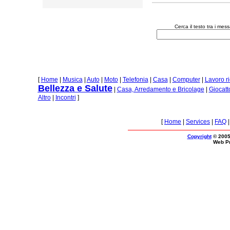
Cerca il testo tra i mes
[
Home
|
Musica
|
Auto
|
Moto
|
Telefonia
|
Casa
|
Computer
|
Lavoro r
Bellezza e Salute
|
Casa, Arredamento e Bricolage
|
Giocatt
Altro
|
Incontri
]
[
Home
|
Services
|
FAQ
Copyright
© 2005
Web P