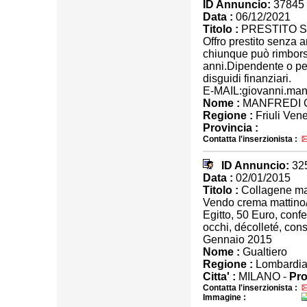
ID Annuncio:
37845
Data :
06/12/2021
Titolo :
PRESTITO S
Offro prestito senza 
chiunque può rimborsa
anni.Dipendente o pen
disguidi finanziari.
E-MAIL:giovanni.ma
Nome :
MANFREDI 
Regione :
Friuli Vene
Provincia :
Contatta l'inserzionista :
ID Annuncio:
32
Data :
02/01/2015
Titolo :
Collagene mar
Vendo crema mattino/s
Egitto, 50 Euro, confe
occhi, décolleté, conse
Gennaio 2015
Nome :
Gualtiero
Regione :
Lombardi
Citta' :
MILANO -
Pro
Contatta l'inserzionista :
Immagine :