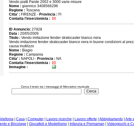
Vendo piatti Paiste 2002 e 3000 varie misure
Nome :
giannico 3408566296
Regione :
Toscana
Citta' :
FIRENZE -
Provincia :
FI
Contatta l'inserzionista :
ID Annuncio:
27928
Data :
20/05/2009
Titolo :
Vendo imitazione fender stratocaster bianco nera
Vendo imitazione fender stratocaster bianco nera in buone condizioni al prezzo
causa inutilizzo
Nome :
Biagio
Regione :
Campania
Citta' :
NAPOLI -
Provincia :
NA
Contatta l'inserzionista :
Immagine :
Cerca il testo tra i messaggi di Mercatino musicale
Telefonia
|
Casa
|
Computer
|
Lavoro ricerche
|
Lavoro offerte
|
Abbigliamento
|
Arte 
nto e Bricolage
|
Giocattoli e Modellismo
|
Infanzia e Premaman
|
Videogiochi e C