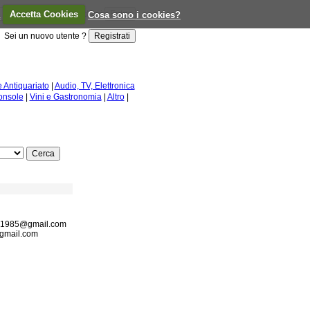
a
Accetta Cookies
Ricordami
Cosa sono i cookies?
Sei un nuovo utente ?
e Antiquariato
|
Audio, TV, Elettronica
onsole
|
Vini e Gastronomia
|
Altro
|
nin1985@gmail.com
@gmail.com