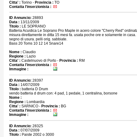
Citta' :
Torino -
Provincia :
TO
Contatta l'inserzionista :
ID Annuncio:
28893
Data :
13/11/2009
Titolo :
LE SOPRANO
Batteria Acustica Le Soprano Pro Maple in acero colore "Cherry Red" ordinata
misura direttamente in ditta 15 mesi fa. usata poche ore e solamente in casa
segno di usura. pelli orig. sabbiate.
Bass 20 Toms 10 12 14 Snare14
Nome :
Claudio
Regione :
Lazio
Citta' :
Castelnuovo di Porto -
Provincia :
RM
Contatta l'inserzionista :
Immagine :
ID Annuncio:
28397
Data :
14/07/2009
Titolo :
batteria D Drum
vendo batteria d drum con: 4 pad, 1 pedale, 1 centralina, borsone
Nome :
Regione :
Lombardia
Citta' :
SARNICO -
Provincia :
BG
Contatta l'inserzionista :
Immagine :
ID Annuncio:
28325
Data :
07/07/2009
Titolo :
Paiste 2002 o 3000