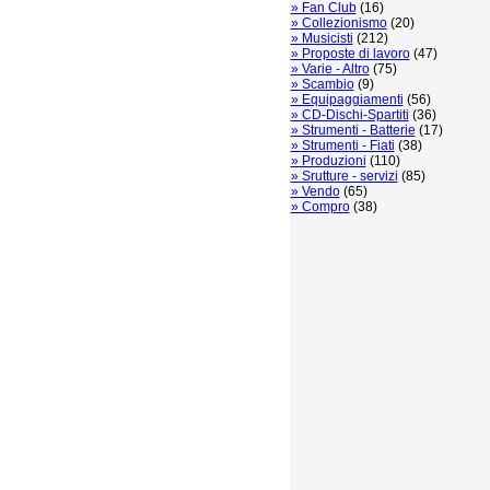
» Fan Club
(16)
» Collezionismo
(20)
» Musicisti
(212)
» Proposte di lavoro
(47)
» Varie - Altro
(75)
» Scambio
(9)
» Equipaggiamenti
(56)
» CD-Dischi-Spartiti
(36)
» Strumenti - Batterie
(17)
» Strumenti - Fiati
(38)
» Produzioni
(110)
» Srutture - servizi
(85)
» Vendo
(65)
» Compro
(38)