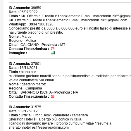
ID Annuncio:
39859
Data :
05/07/2022
Titolo :
KK. Offerta di Credito e finanziamento E-mail: marcotonin1985@gmai
KK. Offerta di Credito e finanziamento E-mail: marcotonin1985@gmail.com
WhatsApp: +393473061328
Concediamo prestiti da 5000 a 6.000.000 euro e il nostro tasso di interesse è
hai urgente bisogno di un prestito,
Nome :
Marco
Regione :
Molise
Citta' :
CALCIANO -
Provincia :
MT
Contatta l'inserzionista :
Immagine :
ID Annuncio:
37801
Data :
16/11/2021
Titolo :
piano bar
mi chiamo gaetano marotti sono un polistrumentista aurodidatta per chitarra 
volete contattatemi via email
Nome :
gaetano marotti
Regione :
Campania
Citta' :
BARANO D´ISCHIA -
Provincia :
NA
Contatta l'inserzionista :
ID Annuncio:
31575
Data :
09/12/2012
Titolo :
Ufficiali Front Desk / cameriere / cameriera
Sheraton Hotel è l´albergo più iconico in Italia.
I candidati dovranno inviare il proprio curriculum vitae / resume a:
sheratonhotelres@reserveadmin.com