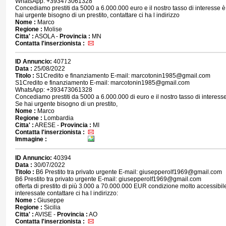
WhatsApp: +393473061328
Concediamo prestiti da 5000 a 6.000.000 euro e il nostro tasso di interesse è
hai urgente bisogno di un prestito, contattare ci ha l indirizzo
Nome :
Marco
Regione :
Molise
Citta' :
ASOLA -
Provincia :
MN
Contatta l'inserzionista :
ID Annuncio:
40712
Data :
25/08/2022
Titolo :
S1Credito e finanziamento E-mail: marcotonin1985@gmail.com
S1Credito e finanziamento E-mail: marcotonin1985@gmail.com
WhatsApp: +393473061328
Concediamo prestiti da 5000 a 6.000.000 di euro e il nostro tasso di interess
Se hai urgente bisogno di un prestito,
Nome :
Marco
Regione :
Lombardia
Citta' :
ARESE -
Provincia :
MI
Contatta l'inserzionista :
Immagine :
ID Annuncio:
40394
Data :
30/07/2022
Titolo :
B6 Prestito tra privato urgente E-mail: giusepperolf1969@gmail.com
B6 Prestito tra privato urgente E-mail: giusepperolf1969@gmail.com
offerta di prestito di più 3.000 a 70.000.000 EUR condizione molto accessibile
interessate contattare ci ha l indirizzo:
Nome :
Giuseppe
Regione :
Sicilia
Citta' :
AVISE -
Provincia :
AO
Contatta l'inserzionista :