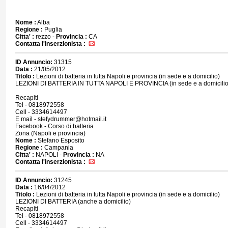
Nome :
Alba
Regione :
Puglia
Citta' :
rezzo -
Provincia :
CA
Contatta l'inserzionista :
ID Annuncio:
31315
Data :
21/05/2012
Titolo :
Lezioni di batteria in tutta Napoli e provincia (in sede e a domicilio)
LEZIONI DI BATTERIA IN TUTTA NAPOLI E PROVINCIA (in sede e a domicilio
Recapiti
Tel - 0818972558
Cell - 3334614497
E mail - stefydrummer@hotmail.it
Facebook - Corso di batteria
Zona (Napoli e provincia)
Nome :
Stefano Esposito
Regione :
Campania
Citta' :
NAPOLI -
Provincia :
NA
Contatta l'inserzionista :
ID Annuncio:
31245
Data :
16/04/2012
Titolo :
Lezioni di batteria in tutta Napoli e provincia (in sede e a domicilio)
LEZIONI DI BATTERIA (anche a domicilio)
Recapiti
Tel - 0818972558
Cell - 3334614497