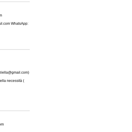
om
ail.com WhatsApp:
ziella@gmail.com)
ella necessità (
com