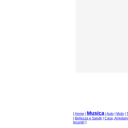
Musica
[
Home
|
|
Auto
|
Moto
|
|
Bellezza e Salute
|
Casa, Arredame
Incontri
]