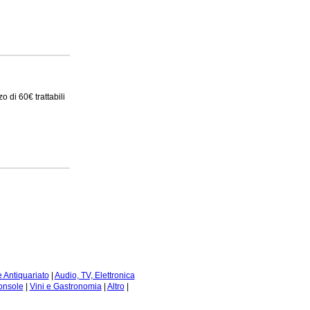
 di 60€ trattabili
e Antiquariato
|
Audio, TV, Elettronica
onsole
|
Vini e Gastronomia
|
Altro
|