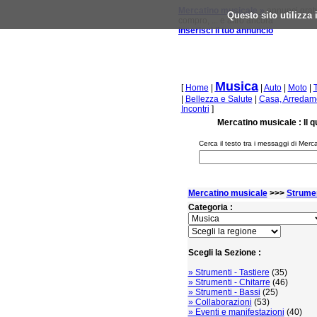
Mercatino musicale »
annunci gratu
Questo sito utilizza
compro, ... e altro ancora
inserisci il tuo annuncio
Musica
[
Home
|
|
Auto
|
Moto
|
|
Bellezza e Salute
|
Casa, Arredame
Incontri
]
Mercatino musicale : Il q
Cerca il testo tra i messaggi di Merc
Mercatino musicale
>>>
Strumen
Categoria :
Scegli la Sezione :
» Strumenti - Tastiere
(35)
» Strumenti - Chitarre
(46)
» Strumenti - Bassi
(25)
» Collaborazioni
(53)
» Eventi e manifestazioni
(40)