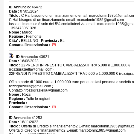
ID Annuncio:
46472
Data :
07/05/2024
Titolo :
C Hai bisogno di un finanziamento email: marcotonin1985@gmail.c
C Hai bisogno di un finanziamento email: marcotonin1985@gmail.com
tasso di interesse è solo del 5% contattateci via email: marcotonin1985@gm
+393473061328
Nome :
Marco
Regione :
Piemonte
Citta' :
BELLUNO -
Provincia :
BL
Contatta l'inserzionista :
ID Annuncio:
43921
Data :
16/08/2023
Titolo :
22PRENDI IN PRESTITO CAMBIALIZZATI TRA 5.000 e 1.000.000 €
(rozzigraziella@gmail.com)
22PRENDI IN PRESTITO CAMBIALIZZATI TRA 5.000 e 1.000.000 € (rozzigra
Offro a parte di 1000 euro a 1.000.000 euro per qualsiasi persona e società n
rozzigraziella@gmail.com )
Contatto / rozzigraziella@gmail.com
Nome :
Rozzi
Regione :
Tutte le regioni
Provincia :
Contatta l'inserzionista :
ID Annuncio:
41253
Data :
18/11/2022
Titolo :
Offerta di Credito e finanziamento2 E-mail: marcotonin1985@gmail.
Offerta di Credito e finanziamento2 E-mail: marcotonin1985@gmail.com