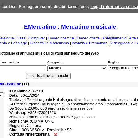
iti, compravendita, vendo e
 i cookies. Per leggere come disabilitarne l'uso,
Email :
leggi l'informativa estes
Password:
EMercatino : Mercatino musicale
Telefonia
|
Casa
|
Computer
|
Lavoro ricerche
|
Lavoro offerte
|
Abbigliamento
|
Arte 
nto e Bricolage
|
Giocattoli e Modellismo
|
Infanzia e Premaman
|
Videogiochi e C
uotidiano di annunci musicali gratuiti piu' seguito del Web
atino musicale
Categoria :
Regione :
ti - Batterie
(17)
ID Annuncio:
47581
Data :
06/11/2024
Titolo :
..4 Prestiti urgente Hai bisogno di un finanziamento email: marcoto
..4 Prestiti urgente Hai bisogno di un finanziamento email: marcotonin1985
Da 3000 a 20.000.000 euro tasso di interesse 5%
Whatsapp: +393473061328
contattateci via email: marcotonin1985@gmail.com
Nome :
MARCO MATONIO
Regione :
Calabria
Citta' :
BONASSOLA -
Provincia :
SP
Contatta l'inserzionista :