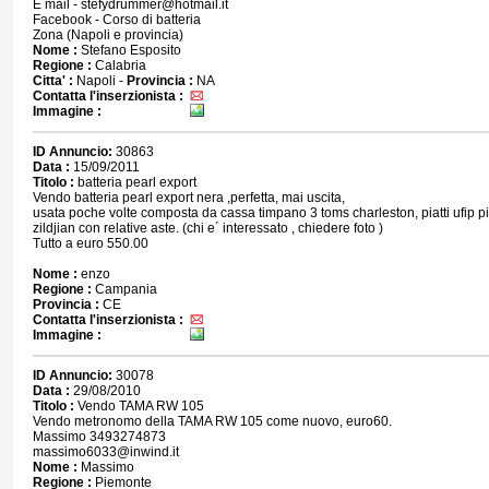
E mail - stefydrummer@hotmail.it
Facebook - Corso di batteria
Zona (Napoli e provincia)
Nome :
Stefano Esposito
Regione :
Calabria
Citta' :
Napoli -
Provincia :
NA
Contatta l'inserzionista :
Immagine :
ID Annuncio:
30863
Data :
15/09/2011
Titolo :
batteria pearl export
Vendo batteria pearl export nera ,perfetta, mai uscita,
usata poche volte composta da cassa timpano 3 toms charleston, piatti ufip pi
zildjian con relative aste. (chi e´ interessato , chiedere foto )
Tutto a euro 550.00
Nome :
enzo
Regione :
Campania
Provincia :
CE
Contatta l'inserzionista :
Immagine :
ID Annuncio:
30078
Data :
29/08/2010
Titolo :
Vendo TAMA RW 105
Vendo metronomo della TAMA RW 105 come nuovo, euro60.
Massimo 3493274873
massimo6033@inwind.it
Nome :
Massimo
Regione :
Piemonte