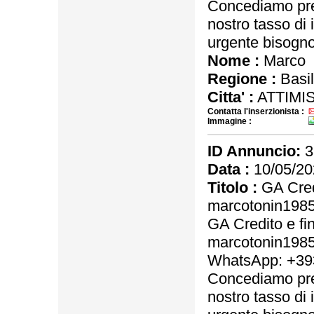
Concediamo pres
nostro tasso di 
urgente bisogno 
Nome :
Marco
Regione :
Basil
Citta' :
ATTIMIS
Contatta l'inserzionista :
Immagine :
ID Annuncio:
3
Data :
10/05/20
Titolo :
GA Credi
marcotonin198
GA Credito e fi
marcotonin198
WhatsApp: +3
Concediamo pres
nostro tasso di 