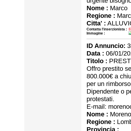
urgente bisogno 
Nome :
Marco
Regione :
Marc
Citta' :
ALLUVI
Contatta l'inserzionista :
Immagine :
ID Annuncio:
3
Data :
06/01/20
Titolo :
PRESTI
Offro prestito 
800.000€ a chiu
per un rimborso 
Dipendente o p
protestati.
E-mail: moreno
Nome :
Moreno
Regione :
Lomb
Provincia :