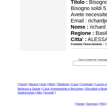
Titolo :
Bisogno 
Bisogno soldi 5
Avete necessit
Email : richar
Nome :
richard 
Regione :
Basil
Citta' :
ALESSA
Contatta l'inserzionista :
Cerca il testo tra i messa
[
Home
|
Musica
|
Auto
|
Moto
|
Telefonia
|
Casa
|
Computer
|
Lavoro r
Bellezza e Salute
|
Casa, Arredamento e Bricolage
|
Giocattoli e Mod
Gastronomia
|
Altro
|
Incontri
]
[
Home
|
Services
|
FAQ