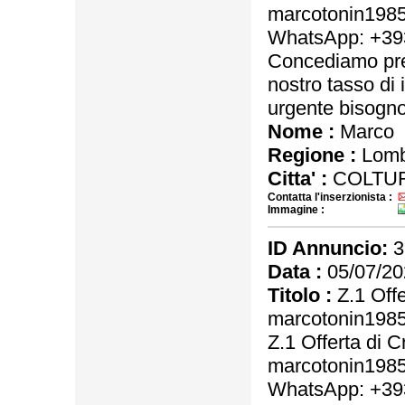
marcotonin198
WhatsApp: +3
Concediamo pres
nostro tasso di 
urgente bisogno 
Nome :
Marco
Regione :
Lomb
Citta' :
COLTU
Contatta l'inserzionista :
Immagine :
ID Annuncio:
3
Data :
05/07/20
Titolo :
Z.1 Offe
marcotonin198
Z.1 Offerta di C
marcotonin198
WhatsApp: +3