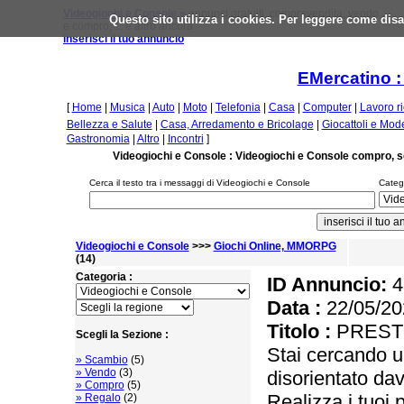
Videogiochi e Console »
annunci gratuiti, compravendita, vendo
Questo sito utilizza i cookies. Per leggere come disa
e compro, ... e altro ancora
inserisci il tuo annuncio
EMercatino :
[
Home
|
Musica
|
Auto
|
Moto
|
Telefonia
|
Casa
|
Computer
|
Lavoro r
Bellezza e Salute
|
Casa, Arredamento e Bricolage
|
Giocattoli e Mod
Gastronomia
|
Altro
|
Incontri
]
Videogiochi e Console : Videogiochi e Console compro, 
Cerca il testo tra i messaggi di Videogiochi e Console
Catego
Videogiochi e Console
>>>
Giochi Online, MMORPG
(14)
Categoria :
ID Annuncio:
4
Data :
22/05/20
Titolo :
PREST
Scegli la Sezione :
Stai cercando u
» Scambio
(5)
» Vendo
(3)
disorientato dav
» Compro
(5)
Realizza i tuoi p
» Regalo
(2)