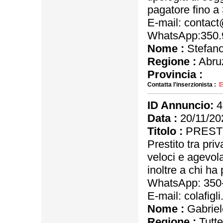
pagatore fino a 
E-mail: contac
WhatsApp:350.
Nome :
Stefan
Regione :
Abru
Provincia :
Contatta l'inserzionista :
ID Annuncio:
4
Data :
20/11/20
Titolo :
PRESTI
Prestito tra pri
veloci e agevolat
inoltre a chi ha
WhatsApp: 350
E-mail: colafig
Nome :
Gabriel
Regione :
Tutte