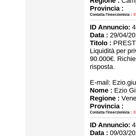
Regione :
Camp
Provincia :
Contatta l'inserzionista :
ID Annuncio:
4
Data :
29/04/20
Titolo :
PRESTI
Liquidità per p
90.000€. Richied
risposta.
E-mail: Ezio.g
Nome :
Ezio G
Regione :
Vene
Provincia :
Contatta l'inserzionista :
ID Annuncio:
4
Data :
09/03/20