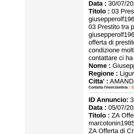
Data :
30/07/20
Titolo :
03 Prest
giusepperolf1
03 Prestito tra 
giusepperolf1
offerta di prest
condizione molt
contattare ci ha 
Nome :
Giusep
Regione :
Ligur
Citta' :
AMAND
Contatta l'inserzionista :
ID Annuncio:
3
Data :
05/07/20
Titolo :
ZA Offer
marcotonin198
ZA Offerta di C