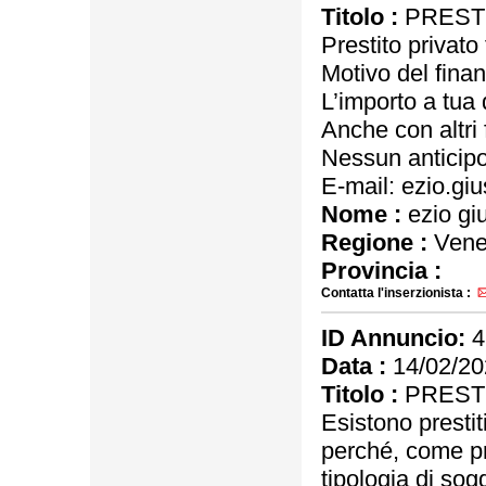
Titolo :
PRESTI
Prestito privato
Motivo del fina
L’importo a tua 
Anche con altri 
Nessun anticip
E-mail: ezio.g
Nome :
ezio giu
Regione :
Vene
Provincia :
Contatta l'inserzionista :
ID Annuncio:
4
Data :
14/02/20
Titolo :
PRESTI
Esistono prestit
perché, come pri
tipologia di sog