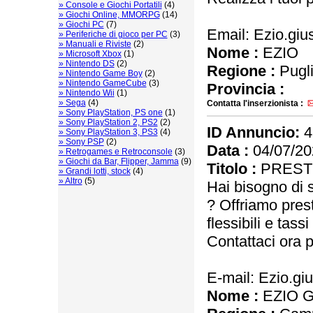
» Console e Giochi Portatili
(4)
» Giochi Online, MMORPG
(14)
» Giochi PC
(7)
Email: Ezio.g
» Periferiche di gioco per PC
(3)
» Manuali e Riviste
(2)
Nome :
EZIO
» Microsoft Xbox
(1)
» Nintendo DS
(2)
Regione :
Pugl
» Nintendo Game Boy
(2)
» Nintendo GameCube
(3)
Provincia :
» Nintendo Wii
(1)
» Sega
(4)
Contatta l'inserzionista :
» Sony PlayStation, PS one
(1)
» Sony PlayStation 2, PS2
(2)
ID Annuncio:
4
» Sony PlayStation 3, PS3
(4)
» Sony PSP
(2)
Data :
04/07/20
» Retrogames e Retroconsole
(3)
» Giochi da Bar, Flipper, Jamma
(9)
Titolo :
PRESTI
» Grandi lotti, stock
(4)
» Altro
(5)
Hai bisogno di s
? Offriamo prest
flessibili e tassi
Contattaci ora p
E-mail: Ezio.g
Nome :
EZIO 