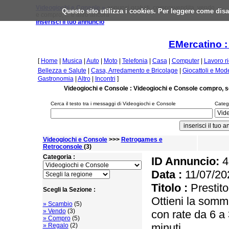
Videogiochi e Console »
annunci gratuiti, compravendita, vendo
Questo sito utilizza i cookies. Per leggere come disa
e compro, ... e altro ancora
inserisci il tuo annuncio
EMercatino :
[
Home
|
Musica
|
Auto
|
Moto
|
Telefonia
|
Casa
|
Computer
|
Lavoro r
Bellezza e Salute
|
Casa, Arredamento e Bricolage
|
Giocattoli e Mod
Gastronomia
|
Altro
|
Incontri
]
Videogiochi e Console : Videogiochi e Console compro, 
Cerca il testo tra i messaggi di Videogiochi e Console
Catego
Videogiochi e Console
>>>
Retrogames e
Retroconsole
(3)
Categoria :
ID Annuncio:
4
Data :
11/07/20
Titolo :
Prestito
Scegli la Sezione :
Ottieni la somm
» Scambio
(5)
» Vendo
(3)
con rate da 6 a
» Compro
(5)
minuti.
» Regalo
(2)