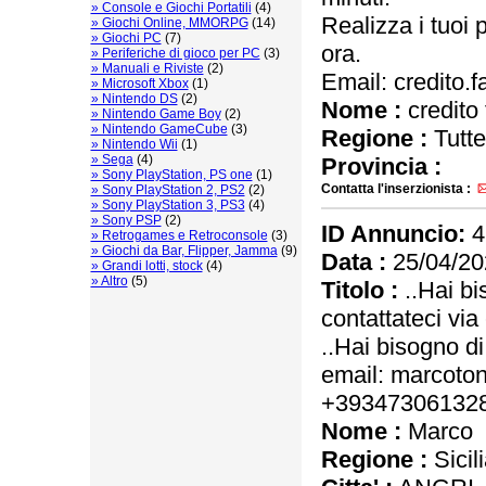
» Console e Giochi Portatili
(4)
Realizza i tuoi p
» Giochi Online, MMORPG
(14)
» Giochi PC
(7)
ora.
» Periferiche di gioco per PC
(3)
» Manuali e Riviste
(2)
Email: credito.
» Microsoft Xbox
(1)
» Nintendo DS
(2)
Nome :
credito 
» Nintendo Game Boy
(2)
» Nintendo GameCube
(3)
Regione :
Tutte
» Nintendo Wii
(1)
» Sega
(4)
Provincia :
» Sony PlayStation, PS one
(1)
Contatta l'inserzionista :
» Sony PlayStation 2, PS2
(2)
» Sony PlayStation 3, PS3
(4)
» Sony PSP
(2)
ID Annuncio:
4
» Retrogames e Retroconsole
(3)
» Giochi da Bar, Flipper, Jamma
(9)
Data :
25/04/20
» Grandi lotti, stock
(4)
» Altro
(5)
Titolo :
..Hai bi
contattateci v
..Hai bisogno di
email: marcot
+39347306132
Nome :
Marco
Regione :
Sicil