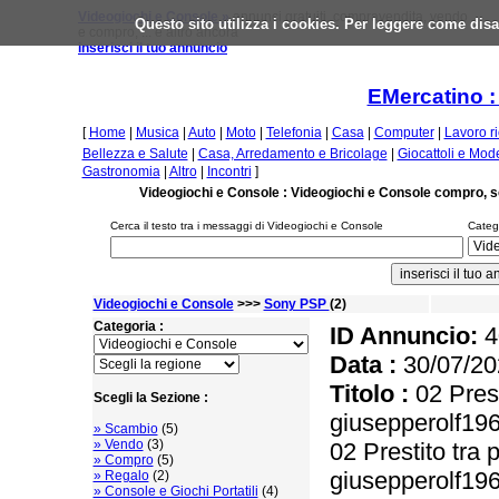
Videogiochi e Console »
annunci gratuiti, compravendita, vendo
Questo sito utilizza i cookies. Per leggere come disa
e compro, ... e altro ancora
inserisci il tuo annuncio
EMercatino :
[
Home
|
Musica
|
Auto
|
Moto
|
Telefonia
|
Casa
|
Computer
|
Lavoro r
Bellezza e Salute
|
Casa, Arredamento e Bricolage
|
Giocattoli e Mod
Gastronomia
|
Altro
|
Incontri
]
Videogiochi e Console : Videogiochi e Console compro, 
Cerca il testo tra i messaggi di Videogiochi e Console
Catego
Videogiochi e Console
>>>
Sony PSP
(2)
Categoria :
ID Annuncio:
4
Data :
30/07/20
Titolo :
02 Prest
Scegli la Sezione :
giusepperolf1
» Scambio
(5)
» Vendo
(3)
02 Prestito tra 
» Compro
(5)
giusepperolf1
» Regalo
(2)
» Console e Giochi Portatili
(4)