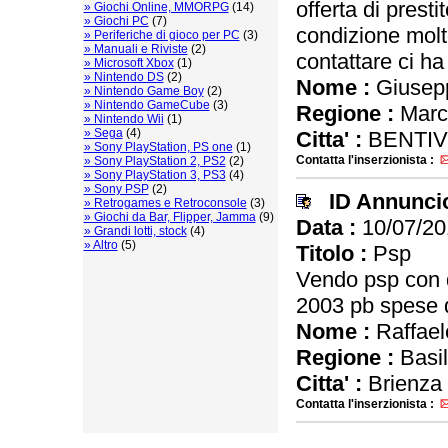
offerta di prest
» Giochi Online, MMORPG
(14)
» Giochi PC
(7)
condizione molt
» Periferiche di gioco per PC
(3)
» Manuali e Riviste
(2)
contattare ci ha 
» Microsoft Xbox
(1)
» Nintendo DS
(2)
Nome :
Giusep
» Nintendo Game Boy
(2)
» Nintendo GameCube
(3)
Regione :
Marc
» Nintendo Wii
(1)
» Sega
(4)
Citta' :
BENTIV
» Sony PlayStation, PS one
(1)
Contatta l'inserzionista :
» Sony PlayStation 2, PS2
(2)
» Sony PlayStation 3, PS3
(4)
» Sony PSP
(2)
ID Annunci
» Retrogames e Retroconsole
(3)
» Giochi da Bar, Flipper, Jamma
(9)
Data :
10/07/20
» Grandi lotti, stock
(4)
» Altro
(5)
Titolo :
Psp
Vendo psp con q
2003 pb spese d
Nome :
Raffael
Regione :
Basil
Citta' :
Brienza
Contatta l'inserzionista :