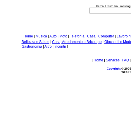
Cerca il testo tra i messa
[
Home
|
Musica
|
Auto
|
Moto
|
Telefonia
|
Casa
|
Computer
|
Lavoro r
Bellezza e Salute
|
Casa, Arredamento e Bricolage
|
Giocattoli e Mod
Gastronomia
|
Altro
|
Incontri
]
[
Home
|
Services
|
FAQ
Copyright
© 2005
Web P