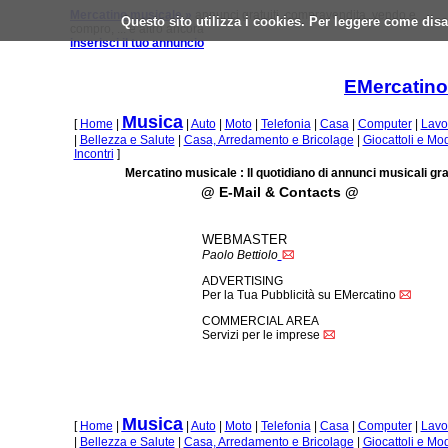
Mercatino musicale »
annunci gratuiti, compravendita, vendo e
Questo sito utilizza i cookies. Per leggere come disa
compro, ... e altro ancora
inserisci il tuo annuncio
EMercatino
Musica
[
Home
|
|
Auto
|
Moto
|
Telefonia
|
Casa
|
Computer
|
Lavo
|
Bellezza e Salute
|
Casa, Arredamento e Bricolage
|
Giocattoli e Mo
Incontri
]
Mercatino musicale : Il quotidiano di annunci musicali gra
@ E-Mail & Contacts @
WEBMASTER
Paolo Bettiolo
ADVERTISING
Per la Tua Pubblicità su EMercatino
COMMERCIAL AREA
Servizi per le imprese
Musica
[
Home
|
|
Auto
|
Moto
|
Telefonia
|
Casa
|
Computer
|
Lavo
|
Bellezza e Salute
|
Casa, Arredamento e Bricolage
|
Giocattoli e Mo