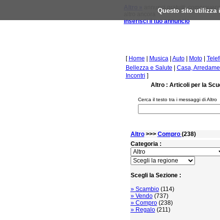
Altro »
annunci gratuiti, compravendi
Questo sito utilizza
altro ancora
inserisci il tuo annuncio
[
Home
|
Musica
|
Auto
|
Moto
|
Tele
Bellezza e Salute
|
Casa, Arredamen
Incontri
]
Altro : Articoli per la S
Cerca il testo tra i messaggi di Altro
Altro
>>>
Compro
(238)
Categoria :
Scegli la Sezione :
» Scambio
(114)
» Vendo
(737)
» Compro
(238)
» Regalo
(211)