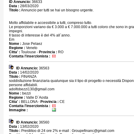
ID Annuncio:
36633
Data :
28/03/2020
Titolo :
Annuncio per tutti se hai un bisogno urgente.
Molto affidabile e accessibile a tutti, compreso tutto.
Le proporzioni variano da € 3.000 a € 7.000.000 a tutti coloro che sono in grad
impegni.
Il tasso di interesse è del 4% all´anno.
Em
Nome :
Jose Pelaez
Regione :
Veneto
Citta' :
Toulouse -
Provincia :
RO
Contatta l'inserzionista :
ID Annuncio:
36563
Data :
14/02/2020
Titolo :
FINANZA
soddisfazione finanziaria qualunque sia il tipo di progetto o necessità Disponib
persone affidabili.
adolfobezzi130@gmail.com
Nome :
bezzi
Regione :
Valle D´Aosta
Citta' :
BELLONA -
Provincia :
CE
Contatta l'inserzionista :
Immagine :
ID Annuncio:
36560
Data :
13/02/2020
Titolo :
Prestiitoo di 24 ore 2% e-mail : Groupefinanc@gmail.com