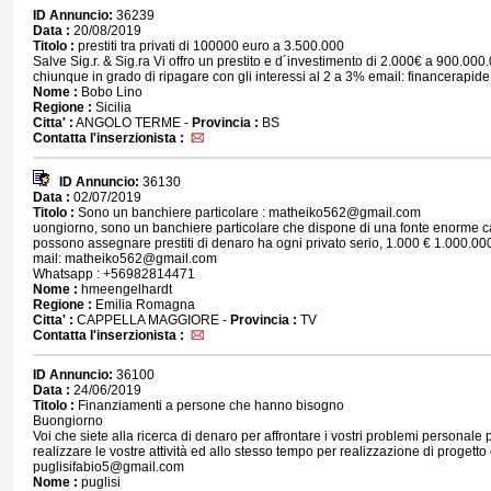
ID Annuncio:
36239
Data :
20/08/2019
Titolo :
prestiti tra privati di 100000 euro a 3.500.000
Salve Sig.r. & Sig.ra Vi offro un prestito e d´investimento di 2.000€ a 900.000
chiunque in grado di ripagare con gli interessi al 2 a 3% email: financerap
Nome :
Bobo Lino
Regione :
Sicilia
Citta' :
ANGOLO TERME -
Provincia :
BS
Contatta l'inserzionista :
ID Annuncio:
36130
Data :
02/07/2019
Titolo :
Sono un banchiere particolare : matheiko562@gmail.com
uongiorno, sono un banchiere particolare che dispone di una fonte enorme ca
possono assegnare prestiti di denaro ha ogni privato serio, 1.000 € 1.000.00
mail: matheiko562@gmail.com
Whatsapp : +56982814471
Nome :
hmeengelhardt
Regione :
Emilia Romagna
Citta' :
CAPPELLA MAGGIORE -
Provincia :
TV
Contatta l'inserzionista :
ID Annuncio:
36100
Data :
24/06/2019
Titolo :
Finanziamenti a persone che hanno bisogno
Buongiorno
Voi che siete alla ricerca di denaro per affrontare i vostri problemi personale p
realizzare le vostre attività ed allo stesso tempo per realizzazione di progetto
puglisifabio5@gmail.com
Nome :
puglisi