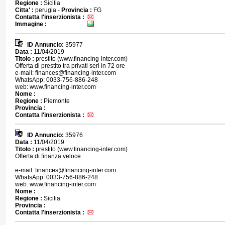
Regione :
Sicilia
Citta' :
perugia -
Provincia :
FG
Contatta l'inserzionista :
Immagine :
ID Annuncio:
35977
Data :
11/04/2019
Titolo :
prestito (www.financing-inter.com)
Offerta di prestito tra privati seri in 72 ore
e-mail: finances@financing-inter.com
WhatsApp: 0033-756-886-248
web: www.financing-inter.com
Nome :
Regione :
Piemonte
Provincia :
Contatta l'inserzionista :
ID Annuncio:
35976
Data :
11/04/2019
Titolo :
prestito (www.financing-inter.com)
Offerta di finanza veloce
e-mail: finances@financing-inter.com
WhatsApp: 0033-756-886-248
web: www.financing-inter.com
Nome :
Regione :
Sicilia
Provincia :
Contatta l'inserzionista :