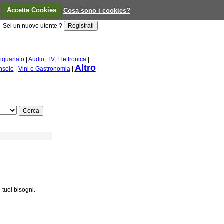
a
Accetta Cookies
Ricordami
Cosa sono i cookies?
Sei un nuovo utente ?
tiquariato
|
Audio, TV, Elettronica
|
Altro
nsole
|
Vini e Gastronomia
|
|
 tuoi bisogni.