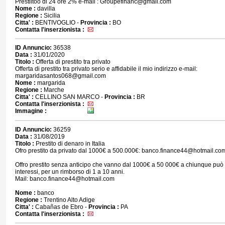
Prestiitoo di 24 ore 2% e-mail : Groupefinanc@gmail.com
Nome :
davilla
Regione :
Sicilia
Citta' :
BENTIVOGLIO -
Provincia :
BO
Contatta l'inserzionista :
ID Annuncio:
36538
Data :
31/01/2020
Titolo :
Offerta di prestito tra privato
Offerta di prestito tra privato serio e affidabile il mio indirizzo e-mail:
margaridasantos068@gmail.com
Nome :
margarida
Regione :
Marche
Citta' :
CELLINO SAN MARCO -
Provincia :
BR
Contatta l'inserzionista :
Immagine :
ID Annuncio:
36259
Data :
31/08/2019
Titolo :
Prestito di denaro in Italia
Ofro prestito da privato dal 1000€ a 500.000€: banco.finance44@hotmail.co
Offro prestito senza anticipo che vanno dal 1000€ a 50 000€ a chiunque può
interessi, per un rimborso di 1 a 10 anni.
Mail: banco.finance44@hotmail.com
Nome :
banco
Regione :
Trentino Alto Adige
Citta' :
Cabañas de Ebro -
Provincia :
PA
Contatta l'inserzionista :