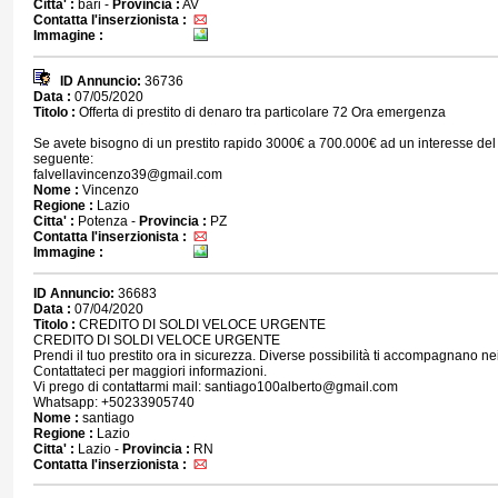
Citta' :
bari -
Provincia :
AV
Contatta l'inserzionista :
Immagine :
ID Annuncio:
36736
Data :
07/05/2020
Titolo :
Offerta di prestito di denaro tra particolare 72 Ora emergenza
Se avete bisogno di un prestito rapido 3000€ a 700.000€ ad un interesse del
seguente:
falvellavincenzo39@gmail.com
Nome :
Vincenzo
Regione :
Lazio
Citta' :
Potenza -
Provincia :
PZ
Contatta l'inserzionista :
Immagine :
ID Annuncio:
36683
Data :
07/04/2020
Titolo :
CREDITO DI SOLDI VELOCE URGENTE
CREDITO DI SOLDI VELOCE URGENTE
Prendi il tuo prestito ora in sicurezza. Diverse possibilità ti accompagnano nei
Contattateci per maggiori informazioni.
Vi prego di contattarmi mail: santiago100alberto@gmail.com
Whatsapp: +50233905740
Nome :
santiago
Regione :
Lazio
Citta' :
Lazio -
Provincia :
RN
Contatta l'inserzionista :