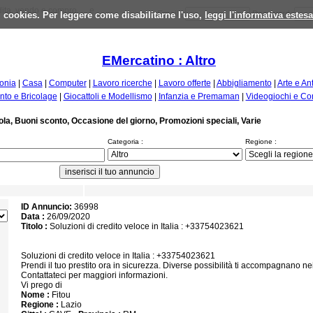
ta, vendo e compro, ... e
 i cookies. Per leggere come disabilitarne l'uso,
Email :
leggi l'informativa estes
Password:
EMercatino : Altro
fonia
|
Casa
|
Computer
|
Lavoro ricerche
|
Lavoro offerte
|
Abbigliamento
|
Arte e An
to e Bricolage
|
Giocattoli e Modellismo
|
Infanzia e Premaman
|
Videogiochi e Co
cuola, Buoni sconto, Occasione del giorno, Promozioni speciali, Varie
Categoria :
Regione :
ID Annuncio:
36998
Data :
26/09/2020
Titolo :
Soluzioni di credito veloce in Italia : +33754023621
Soluzioni di credito veloce in Italia : +33754023621
Prendi il tuo prestito ora in sicurezza. Diverse possibilità ti accompagnano nei
Contattateci per maggiori informazioni.
Vi prego di
Nome :
Fitou
Regione :
Lazio