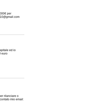
.000€ per
ide10@gmail.com
pitale ed io
0 euro
er rilanciare o
 contato mio email: