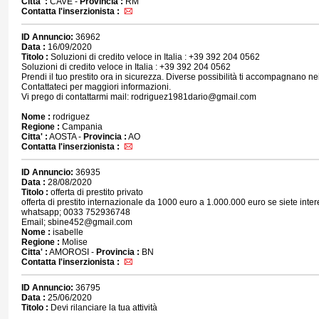
Citta' :
CAVE -
Provincia :
RM
Contatta l'inserzionista :
ID Annuncio:
36962
Data :
16/09/2020
Titolo :
Soluzioni di credito veloce in Italia : +39 392 204 0562
Soluzioni di credito veloce in Italia : +39 392 204 0562
Prendi il tuo prestito ora in sicurezza. Diverse possibilità ti accompagnano nei
Contattateci per maggiori informazioni.
Vi prego di contattarmi mail: rodriguez1981dario@gmail.com
Nome :
rodriguez
Regione :
Campania
Citta' :
AOSTA -
Provincia :
AO
Contatta l'inserzionista :
ID Annuncio:
36935
Data :
28/08/2020
Titolo :
offerta di prestito privato
offerta di prestito internazionale da 1000 euro a 1.000.000 euro se siete intere
whatsapp; 0033 752936748
Email; sbine452@gmail.com
Nome :
isabelle
Regione :
Molise
Citta' :
AMOROSI -
Provincia :
BN
Contatta l'inserzionista :
ID Annuncio:
36795
Data :
25/06/2020
Titolo :
Devi rilanciare la tua attività