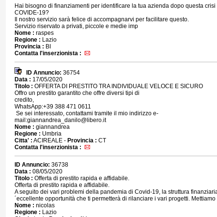
Hai bisogno di finanziamenti per identificare la tua azienda dopo questa crisi 
COVIDE-19?
Il nostro servizio sarà felice di accompagnarvi per facilitare questo.
Servizio riservato a privati, piccole e medie imp
Nome :
raspes
Regione :
Lazio
Provincia :
BI
Contatta l'inserzionista :
ID Annuncio:
36754
Data :
17/05/2020
Titolo :
OFFERTA DI PRESTITO TRA INDIVIDUALE VELOCE E SICURO
Offro un prestito ga­rantito che offre di­versi tipi di
credito,
WhatsApp:+39 388 471 0611
​ Se sei interessat­o, contattami tramite il mio indirizzo e-
mail:giannandrea_da­nilo@libero.it
Nome :
giannandrea
Regione :
Umbria
Citta' :
ACIREALE -
Provincia :
CT
Contatta l'inserzionista :
ID Annuncio:
36738
Data :
08/05/2020
Titolo :
Offerta di prestito rapida e affidabile.
Offerta di prestito rapida e affidabile.
A seguito dei vari problemi della pandemia di Covid-19, la struttura finanziaria 
´eccellente opportunità che ti permetterà di rilanciare i vari progetti. Mettiamo
Nome :
nicolas
Regione :
Lazio