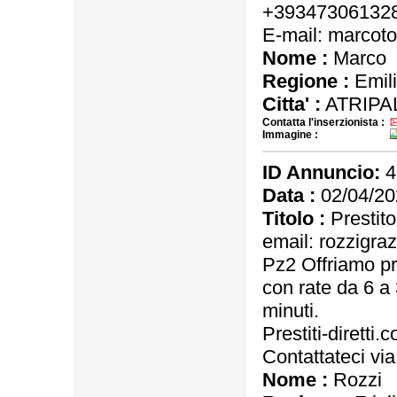
+39347306132
E-mail: marco
Nome :
Marco
Regione :
Emil
Citta' :
ATRIPA
Contatta l'inserzionista :
Immagine :
ID Annuncio:
4
Data :
02/04/20
Titolo :
Prestito
email: rozzigra
Pz2 Offriamo pr
con rate da 6 a
minuti.
Prestiti-diretti.
Contattateci vi
Nome :
Rozzi