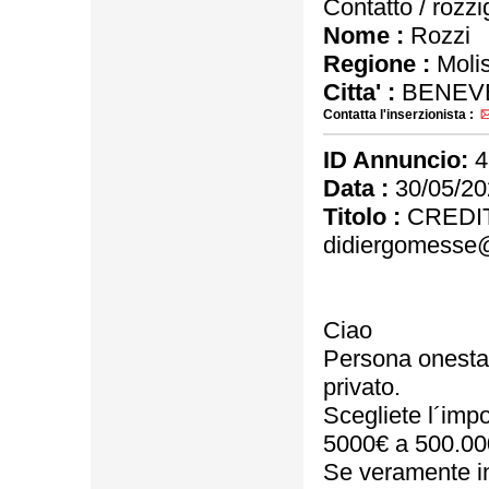
Contatto / rozz
Nome :
Rozzi
Regione :
Moli
Citta' :
BENEV
Contatta l'inserzionista :
ID Annuncio:
4
Data :
30/05/20
Titolo :
CREDIT
didiergomesse
Ciao
Persona onesta, s
privato.
Scegliete l´impo
5000€ a 500.00
Se veramente in