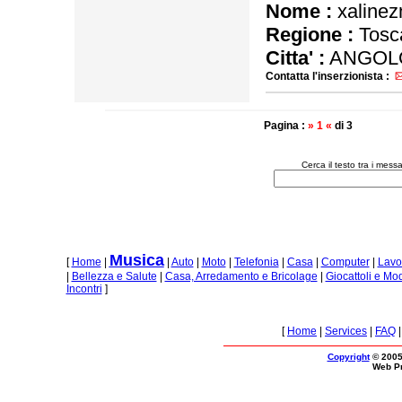
Nome :
xalinez
Regione :
Tosc
Citta' :
ANGOLO
Contatta l'inserzionista :
Pagina :
» 1 «
di 3
Cerca il testo tra i mes
Musica
[
Home
|
|
Auto
|
Moto
|
Telefonia
|
Casa
|
Computer
|
Lavo
|
Bellezza e Salute
|
Casa, Arredamento e Bricolage
|
Giocattoli e Mo
Incontri
]
[
Home
|
Services
|
FAQ
Copyright
© 2005
Web P