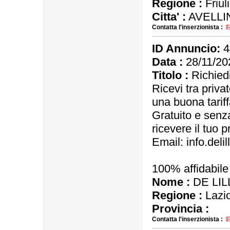
Regione :
Friul
Citta' :
AVELLI
Contatta l'inserzionista :
ID Annuncio:
4
Data :
28/11/20
Titolo :
Richiedi
Ricevi tra priva
una buona tariff
Gratuito e senz
ricevere il tuo p
Email: info.del
100% affidabile
Nome :
DE LIL
Regione :
Lazi
Provincia :
Contatta l'inserzionista :