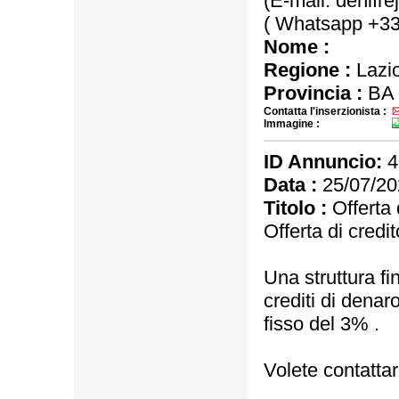
(E-mail: denifr
( Whatsapp +3
Nome :
Regione :
Lazi
Provincia :
BA
Contatta l'inserzionista :
Immagine :
ID Annuncio:
4
Data :
25/07/20
Titolo :
Offerta 
Offerta di credit
Una struttura fi
crediti di denar
fisso del 3% .
Volete contattar