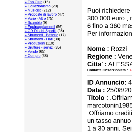
» Fan Club
(16)
» Collezionismo
(20)
Puoi richiedere 
» Musicisti
(212)
» Proposte di lavoro
(47)
300.000 euro , 
» Varie - Altro
(75)
» Scambio
(9)
6 fino a 360 mes
» Equipaggiamenti
(56)
» CD-Dischi-Spartiti
(36)
Per informazioni
» Strumenti - Batterie
(17)
» Strumenti - Fiati
(38)
» Produzioni
(110)
Nome :
Rozzi
» Srutture - servizi
(85)
» Vendo
(65)
Regione :
Vene
» Compro
(38)
Citta' :
ALESSA
Contatta l'inserzionista :
ID Annuncio:
4
Data :
25/08/20
Titolo :
.Offriam
marcotonin198
.Offriamo credi
un tasso annuo 
1 a 30 anni. Se