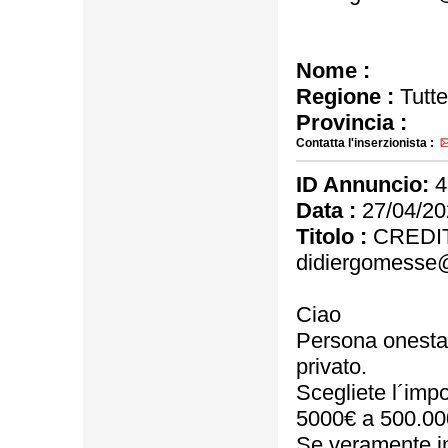
Nome :
Regione :
Tutte
Provincia :
Contatta l'inserzionista :
ID Annuncio:
4
Data :
27/04/20
Titolo :
CREDIT
didiergomesse
Ciao
Persona onesta, s
privato.
Scegliete l´impo
5000€ a 500.00
Se veramente in