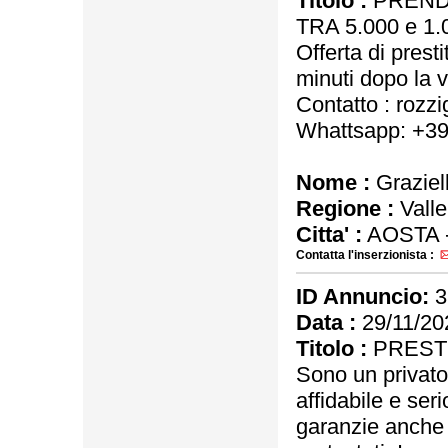
Titolo :
PRENDI
TRA 5.000 e 1.
Offerta di presti
minuti dopo la 
Contatto : rozz
Whattsapp: +39
Nome :
Graziel
Regione :
Valle
Citta' :
AOSTA 
Contatta l'inserzionista :
ID Annuncio:
3
Data :
29/11/20
Titolo :
PRESTI
Sono un privato
affidabile e seri
garanzie anche a