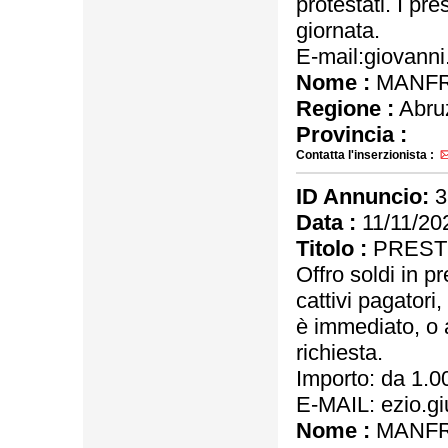
protestati. I pre
giornata.
E-mail:giovann
Nome :
MANFR
Regione :
Abru
Provincia :
Contatta l'inserzionista :
ID Annuncio:
3
Data :
11/11/20
Titolo :
PRESTI
Offro soldi in p
cattivi pagatori,
è immediato, o 
richiesta.
Importo: da 1.
E-MAIL: ezio.
Nome :
MANFR