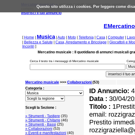
Mercatino musicale »
annunci gratuiti, compravendita, vendo e
Questo sito utilizza i cookies. Per leggere come disa
compro, ... e altro ancora
inserisci il tuo annuncio
EMercatino
Musica
[
Home
|
|
Auto
|
Moto
|
Telefonia
|
Casa
|
Computer
|
Lavo
|
Bellezza e Salute
|
Casa, Arredamento e Bricolage
|
Giocattoli e Mo
Incontri
]
Mercatino musicale : Il quotidiano di annunci musicali gra
Cerca il testo tra i messaggi di Mercatino musicale
Catego
Mercatino musicale
>>>
Collaborazioni
(53)
Categoria :
ID Annuncio:
4
Data :
30/04/20
Titolo :
1Prestit
Scegli la Sezione :
email: rozzigra
» Strumenti - Tastiere
(35)
» Strumenti - Chitarre
(46)
Prestito immedia
» Strumenti - Bassi
(25)
rozzigraziella
» Collaborazioni
(53)
» Eventi e manifestazioni
(40)