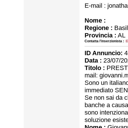
E-mail : jonat
Nome :
Regione :
Basil
Provincia :
AL
Contatta l'inserzionista :
ID Annuncio:
4
Data :
23/07/20
Titolo :
PRESTI
mail: giovanni
Sono un italiano
immediato SE
Se non sai da ch
banche a causa 
sono intenziona
soluzione esiste
Nome :
Giovann