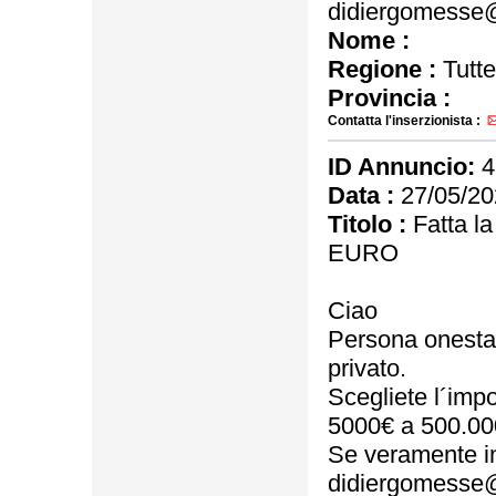
didiergomesse
Nome :
Regione :
Tutte
Provincia :
Contatta l'inserzionista :
ID Annuncio:
4
Data :
27/05/20
Titolo :
Fatta l
EURO
Ciao
Persona onesta, s
privato.
Scegliete l´impo
5000€ a 500.00
Se veramente in
didiergomesse