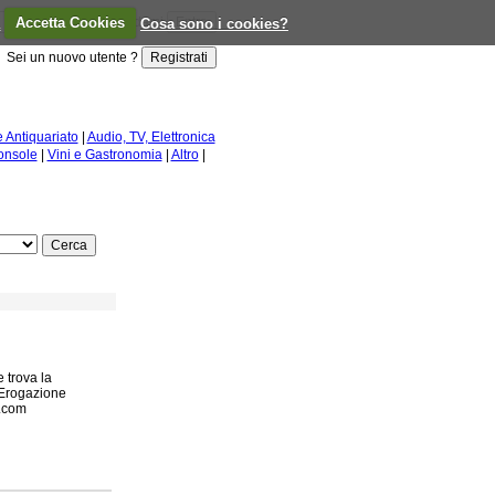
a
Accetta Cookies
Ricordami
Cosa sono i cookies?
Sei un nuovo utente ?
e Antiquariato
|
Audio, TV, Elettronica
onsole
|
Vini e Gastronomia
|
Altro
|
 trova la
 Erogazione
t.com