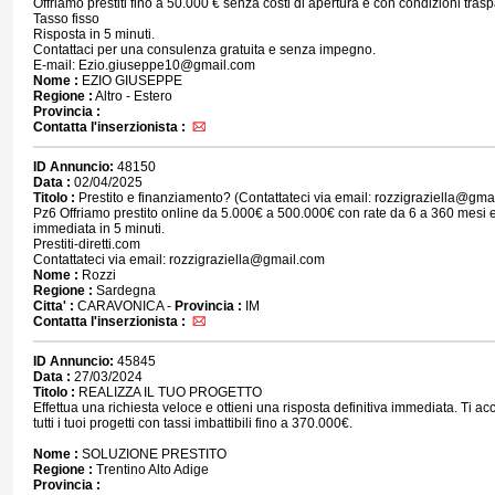
Offriamo prestiti fino a 50.000 € senza costi di apertura e con condizioni trasp
Tasso fisso
Risposta in 5 minuti.
Contattaci per una consulenza gratuita e senza impegno.
E-mail: Ezio.giuseppe10@gmail.com
Nome :
EZIO GIUSEPPE
Regione :
Altro - Estero
Provincia :
Contatta l'inserzionista :
ID Annuncio:
48150
Data :
02/04/2025
Titolo :
Prestito e finanziamento? (Contattateci via email: rozzigraziella@gma
Pz6 Offriamo prestito online da 5.000€ a 500.000€ con rate da 6 a 360 mesi e
immediata in 5 minuti.
Prestiti-diretti.com
Contattateci via email: rozzigraziella@gmail.com
Nome :
Rozzi
Regione :
Sardegna
Citta' :
CARAVONICA -
Provincia :
IM
Contatta l'inserzionista :
ID Annuncio:
45845
Data :
27/03/2024
Titolo :
REALIZZA IL TUO PROGETTO
Effettua una richiesta veloce e ottieni una risposta definitiva immediata. Ti 
tutti i tuoi progetti con tassi imbattibili fino a 370.000€.
Nome :
SOLUZIONE PRESTITO
Regione :
Trentino Alto Adige
Provincia :