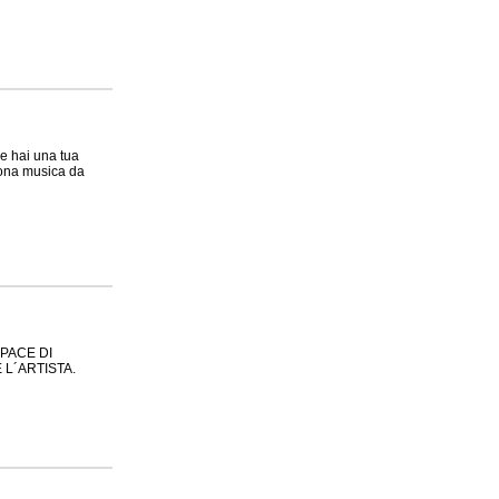
se hai una tua
buona musica da
PACE DI
 L´ARTISTA.