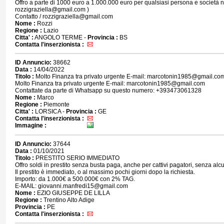
Offro a parte di 1000 euro a 1.000.000 euro per qualsiasi persona e società n
rozzigraziella@gmail.com )
Contatto / rozzigraziella@gmail.com
Nome :
Rozzi
Regione :
Lazio
Citta' :
ANGOLO TERME -
Provincia :
BS
Contatta l'inserzionista :
ID Annuncio:
38662
Data :
14/04/2022
Titolo :
Molto Finanza tra privato urgente E-mail: marcotonin1985@gmail.co
Molto Finanza tra privato urgente E-mail: marcotonin1985@gmail.com
Contattate da parte di Whatsapp su questo numero: +393473061328
Nome :
Marco
Regione :
Piemonte
Citta' :
LORSICA -
Provincia :
GE
Contatta l'inserzionista :
Immagine :
ID Annuncio:
37644
Data :
01/10/2021
Titolo :
PRESTITO SERIO IMMEDIATO
Offro soldi in prestito senza busta paga, anche per cattivi pagatori, senza alcun
Il prestito è immediato, o al massimo pochi giorni dopo la richiesta.
Importo: da 1.000€ a 500.000€ con 2% TAG.
E-MAIL: giovanni.manfredi15@gmail.com
Nome :
EZIO GIUSEPPE DE LILLA
Regione :
Trentino Alto Adige
Provincia :
PE
Contatta l'inserzionista :