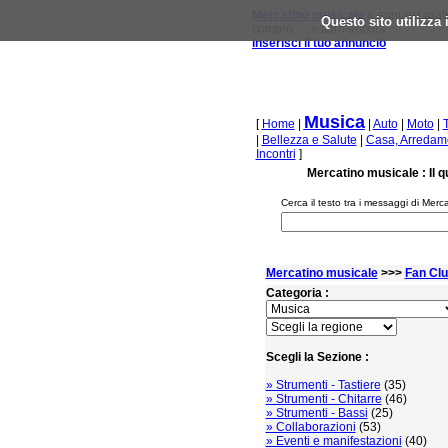
Mercatino musicale »
annunci gratu
Questo sito utilizza
compro, ... e altro ancora
inserisci il tuo annuncio
Musica
[
Home
|
|
Auto
|
Moto
|
|
Bellezza e Salute
|
Casa, Arredame
Incontri
]
Mercatino musicale : Il q
Cerca il testo tra i messaggi di Merc
Mercatino musicale
>>>
Fan Cl
Categoria :
Scegli la Sezione :
» Strumenti - Tastiere
(35)
» Strumenti - Chitarre
(46)
» Strumenti - Bassi
(25)
» Collaborazioni
(53)
» Eventi e manifestazioni
(40)