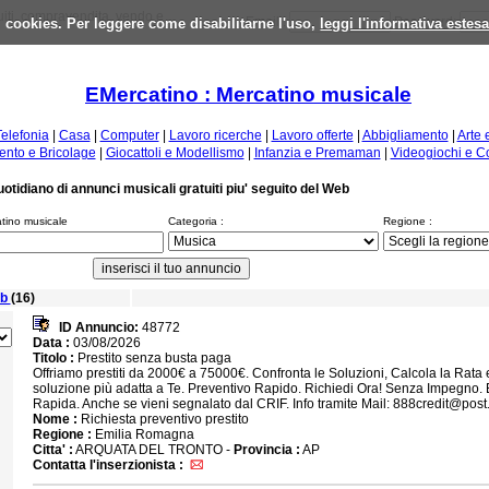
iti, compravendita, vendo e
 i cookies. Per leggere come disabilitarne l'uso,
Email :
leggi l'informativa estes
Password:
EMercatino : Mercatino musicale
Telefonia
|
Casa
|
Computer
|
Lavoro ricerche
|
Lavoro offerte
|
Abbigliamento
|
Arte 
nto e Bricolage
|
Giocattoli e Modellismo
|
Infanzia e Premaman
|
Videogiochi e C
uotidiano di annunci musicali gratuiti piu' seguito del Web
atino musicale
Categoria :
Regione :
ub
(16)
ID Annuncio:
48772
Data :
03/08/2026
Titolo :
Prestito senza busta paga
Offriamo prestiti da 2000€ a 75000€. Confronta le Soluzioni, Calcola la Rata e
soluzione più adatta a Te. Preventivo Rapido. Richiedi Ora! Senza Impegno.
Rapida. Anche se vieni segnalato dal CRIF. Info tramite Mail: 888credit@pos
Nome :
Richiesta preventivo prestito
Regione :
Emilia Romagna
Citta' :
ARQUATA DEL TRONTO -
Provincia :
AP
Contatta l'inserzionista :