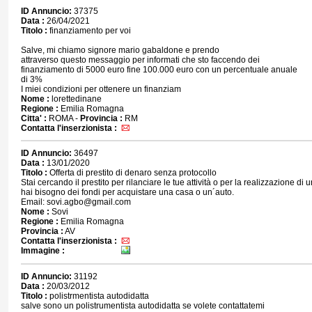
ID Annuncio:
37375
Data :
26/04/2021
Titolo :
finanziamento per voi
Salve, mi chiamo signore mario gabaldone e prendo
attraverso questo messaggio per informati che sto faccendo dei
finanziamento di 5000 euro fine 100.000 euro con un percentuale anuale
di 3%
I miei condizioni per ottenere un finanziam
Nome :
lorettedinane
Regione :
Emilia Romagna
Citta' :
ROMA -
Provincia :
RM
Contatta l'inserzionista :
ID Annuncio:
36497
Data :
13/01/2020
Titolo :
Offerta di prestito di denaro senza protocollo
Stai cercando il prestito per rilanciare le tue attività o per la realizzazione di
hai bisogno dei fondi per acquistare una casa o un´auto.
Email: sovi.agbo@gmail.com
Nome :
Sovi
Regione :
Emilia Romagna
Provincia :
AV
Contatta l'inserzionista :
Immagine :
ID Annuncio:
31192
Data :
20/03/2012
Titolo :
polistrmentista autodidatta
salve sono un polistrumentista autodidatta se volete contattatemi