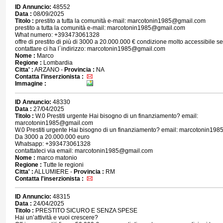
ID Annuncio:
48552
Data :
08/09/2025
Titolo :
prestito a tutta la comunità e-mail: marcotonin1985@gmail.com
prestito a tutta la comunità e-mail: marcotonin1985@gmail.com
What numero: +393473061328
offre di prestito di più di 3000 a 20.000.000 € condizione molto accessibile se
contattare ci ha l´indirizzo: marcotonin1985@gmail.com
Nome :
Marco
Regione :
Lombardia
Citta' :
ARZANO -
Provincia :
NA
Contatta l'inserzionista :
Immagine :
ID Annuncio:
48330
Data :
27/04/2025
Titolo :
W.0 Prestiti urgente Hai bisogno di un finanziamento? email:
marcotonin1985@gmail.com
W.0 Prestiti urgente Hai bisogno di un finanziamento? email: marcotonin19
Da 3000 a 20.000.000 euro
Whatsapp: +393473061328
contattateci via email: marcotonin1985@gmail.com
Nome :
marco matonio
Regione :
Tutte le regioni
Citta' :
ALLUMIERE -
Provincia :
RM
Contatta l'inserzionista :
ID Annuncio:
48315
Data :
24/04/2025
Titolo :
PRESTITO SICURO E SENZA SPESE
Hai un’attività e vuoi crescere?