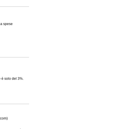
e a spese
e è solo del 3%.
.com)