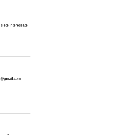
 siete interessate
85@gmail.com