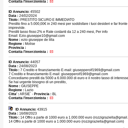
Contatta l'inserzionista :
ID Annuncio:
45502
Data :
24/02/2024
Titolo :
PRESTITO SICURO E IMMEDIATO
Prestito fino a 5.000,00€ in 240 mesi per soddisfare i tuoi desideri e far front
impreviste.
Prestiti tasso fisso:2% e Rate costanti da 12 a 240 mesi, Per info
Email: Ezio.giuseppe10@gmail.com
Nome :
ezio giuseppe de lilla
Regione :
Molise
Provincia :
Contatta l'inserzionista :
ID Annuncio:
44057
Data :
24/08/2023
Titolo :
7 Credito e finanziamento E-mail: giusepperolf1969@gmail.com
7 Credito e finanziamento E-mail: giusepperolf1969@gmail.com
Concediamo prestiti da 5000 a 6.000.000 di euro e il nostro tasso di interess
Se hai urgente bisogno di un prestito,
Nome :
GIUSEPPE
Regione :
Lazio
Citta' :
ARSIE´ -
Provincia :
BL
Contatta l'inserzionista :
ID Annuncio:
43915
Data :
16/08/2023
Titolo :
14 Offro a parte di 1000 euro a 1.000.000 euro (rozzigraziella@gmail
14 Offro a parte di 1000 euro a 1.000.000 euro (rozzigraziella@gmail.com)