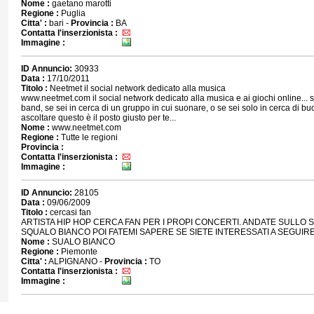
Nome :
gaetano marotti
Regione :
Puglia
Citta' :
bari -
Provincia :
BA
Contatta l'inserzionista :
Immagine :
ID Annuncio:
30933
Data :
17/10/2011
Titolo :
Neetmet il social network dedicato alla musica
www.neetmet.com il social network dedicato alla musica e ai giochi online... 
band, se sei in cerca di un gruppo in cui suonare, o se sei solo in cerca di 
ascoltare questo è il posto giusto per te...
Nome :
www.neetmet.com
Regione :
Tutte le regioni
Provincia :
Contatta l'inserzionista :
Immagine :
ID Annuncio:
28105
Data :
09/06/2009
Titolo :
cercasi fan
ARTISTA HIP HOP CERCA FAN PER I PROPI CONCERTI. ANDATE SULLO S
SQUALO BIANCO POI FATEMI SAPERE SE SIETE INTERESSATI A SEGUIRE
Nome :
SUALO BIANCO
Regione :
Piemonte
Citta' :
ALPIGNANO -
Provincia :
TO
Contatta l'inserzionista :
Immagine :