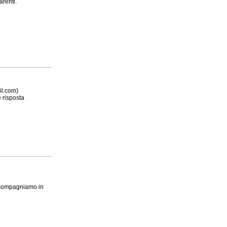
arenti.
il.com)
 risposta
accompagniamo in