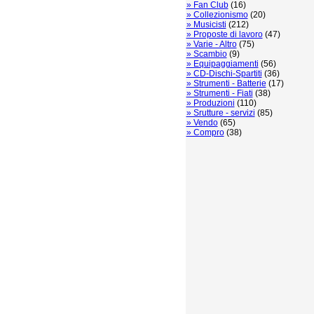
» Fan Club
(16)
» Collezionismo
(20)
» Musicisti
(212)
» Proposte di lavoro
(47)
» Varie - Altro
(75)
» Scambio
(9)
» Equipaggiamenti
(56)
» CD-Dischi-Spartiti
(36)
» Strumenti - Batterie
(17)
» Strumenti - Fiati
(38)
» Produzioni
(110)
» Srutture - servizi
(85)
» Vendo
(65)
» Compro
(38)