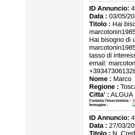
ID Annuncio:
4
Data :
03/05/20
Titolo :
Hai biso
marcotonin198
Hai bisogno di 
marcotonin198
tasso di interes
email: marcot
+39347306132
Nome :
Marco
Regione :
Tosc
Citta' :
ALGUA 
Contatta l'inserzionista :
Immagine :
ID Annuncio:
4
Data :
27/03/20
Titolo :
N. Credi