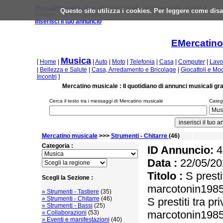
Mercatino musicale »
annunci gratuiti, compravendita, vendo e
Questo sito utilizza i cookies. Per leggere come disa
compro, ... e altro ancora
inserisci il tuo annuncio
EMercatino
Musica
[
Home
|
|
Auto
|
Moto
|
Telefonia
|
Casa
|
Computer
|
Lavo
|
Bellezza e Salute
|
Casa, Arredamento e Bricolage
|
Giocattoli e Mo
Incontri
]
Mercatino musicale : Il quotidiano di annunci musicali gra
Cerca il testo tra i messaggi di Mercatino musicale
Catego
Mercatino musicale
>>>
Strumenti - Chitarre
(46)
Categoria :
ID Annuncio:
4
Data :
22/05/20
Titolo :
S prestit
Scegli la Sezione :
marcotonin198
» Strumenti - Tastiere
(35)
» Strumenti - Chitarre
(46)
S prestiti tra pri
» Strumenti - Bassi
(25)
marcotonin198
» Collaborazioni
(53)
» Eventi e manifestazioni
(40)