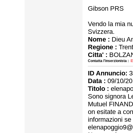
Gibson PRS
Vendo la mia nu
Svizzera.
Nome :
Dieu A
Regione :
Trent
Citta' :
BOLZA
Contatta l'inserzionista :
ID Annuncio:
3
Data :
09/10/20
Titolo :
elenap
Sono signora Le
Mutuel FINAND
on esitate a cont
informazioni se
elenapoggio9@