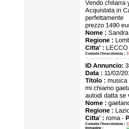
Vendo chitarra 
Acquistata in C
perfettamente
prezzo 1490 eu
Nome :
Sandra
Regione :
Lomb
Citta' :
LECCO
Contatta l'inserzionista :
ID Annuncio:
3
Data :
11/02/20
Titolo :
musica 
mi chiamo gaeta
autodi datta se 
Nome :
gaetano
Regione :
Lazi
Citta' :
roma -
P
Contatta l'inserzionista :
Immagine :