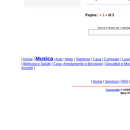
Pagina :
» 1 «
di 3
Cerca il testo tra i mes
Musica
[
Home
|
|
Auto
|
Moto
|
Telefonia
|
Casa
|
Computer
|
Lavo
|
Bellezza e Salute
|
Casa, Arredamento e Bricolage
|
Giocattoli e Mo
Incontri
]
[
Home
|
Services
|
FAQ
Copyright
© 2005
Web P