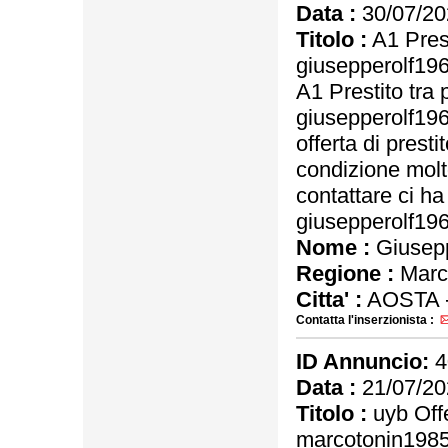
Data :
30/07/20
Titolo :
A1 Prest
giusepperolf1
A1 Prestito tra 
giusepperolf1
offerta di prest
condizione molt
contattare ci ha 
giusepperolf1
Nome :
Giusep
Regione :
Marc
Citta' :
AOSTA 
Contatta l'inserzionista :
ID Annuncio:
4
Data :
21/07/20
Titolo :
uyb Offe
marcotonin198