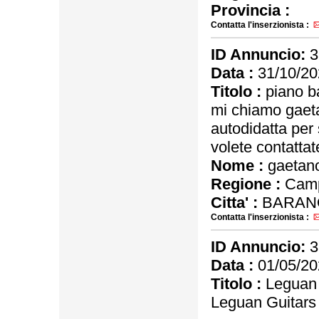
Provincia :
Contatta l'inserzionista :
ID Annuncio:
3
Data :
31/10/20
Titolo :
piano b
mi chiamo gaeta
autodidatta per 
volete contattat
Nome :
gaetano
Regione :
Camp
Citta' :
BARANO
Contatta l'inserzionista :
ID Annuncio:
3
Data :
01/05/20
Titolo :
Leguan 
Leguan Guitars