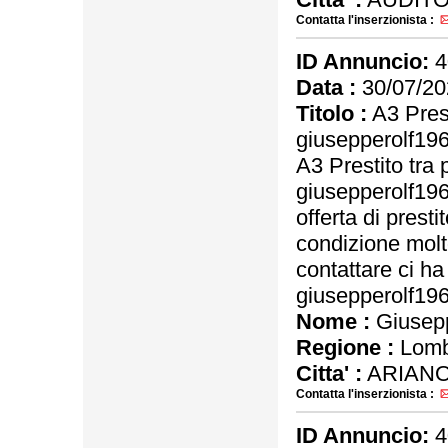
Contatta l'inserzionista :
ID Annuncio:
4
Data :
30/07/20
Titolo :
A3 Prest
giusepperolf1
A3 Prestito tra 
giusepperolf1
offerta di prest
condizione molt
contattare ci ha 
giusepperolf1
Nome :
Giusep
Regione :
Lomb
Citta' :
ARIANO
Contatta l'inserzionista :
ID Annuncio:
4