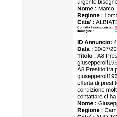
urgente bisogno 
Nome :
Marco
Regione :
Lomb
Citta' :
ALBIAT
Contatta l'inserzionista :
Immagine :
ID Annuncio:
4
Data :
30/07/20
Titolo :
A8 Prest
giusepperolf1
A8 Prestito tra 
giusepperolf1
offerta di prest
condizione molt
contattare ci ha 
Nome :
Giusep
Regione :
Camp
Citta' :
AUDITO