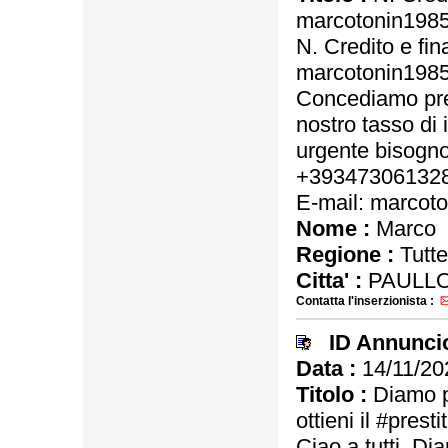
marcotonin198
N. Credito e fi
marcotonin198
Concediamo pres
nostro tasso di 
urgente bisogno
+39347306132
E-mail: marco
Nome :
Marco
Regione :
Tutte
Citta' :
PAULLO
Contatta l'inserzionista :
ID Annunci
Data :
14/11/20
Titolo :
Diamo pr
ottieni il #pres
Ciao a tutti. Di