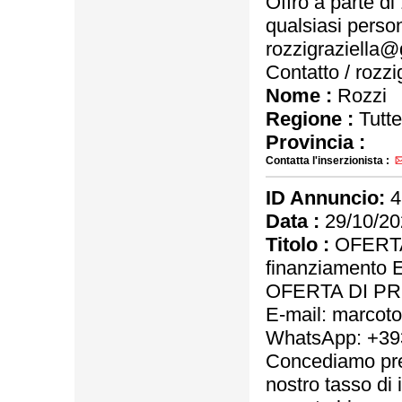
Offro a parte d
qualsiasi person
rozzigraziella@
Contatto / rozz
Nome :
Rozzi
Regione :
Tutte
Provincia :
Contatta l'inserzionista :
ID Annuncio:
4
Data :
29/10/20
Titolo :
OFERTA
finanziamento 
OFERTA DI PRE
E-mail: marco
WhatsApp: +3
Concediamo pres
nostro tasso di 