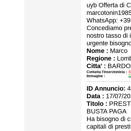
uyb Offerta di 
marcotonin198
WhatsApp: +3
Concediamo pres
nostro tasso di 
urgente bisogno 
Nome :
Marco
Regione :
Lomb
Citta' :
BARDOL
Contatta l'inserzionista :
Immagine :
ID Annuncio:
4
Data :
17/07/20
Titolo :
PRESTI
BUSTA PAGA
Ha bisogno di cr
capitali di prest