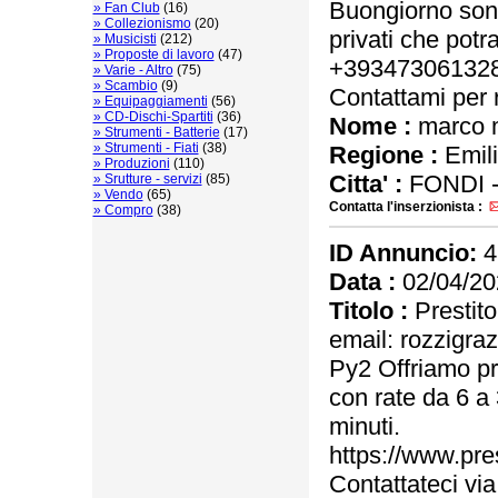
Buongiorno sono 
» Fan Club
(16)
» Collezionismo
(20)
privati che potr
» Musicisti
(212)
» Proposte di lavoro
(47)
+393473061328
» Varie - Altro
(75)
» Scambio
(9)
Contattami per r
» Equipaggiamenti
(56)
» CD-Dischi-Spartiti
(36)
Nome :
marco 
» Strumenti - Batterie
(17)
» Strumenti - Fiati
(38)
Regione :
Emil
» Produzioni
(110)
Citta' :
FONDI 
» Srutture - servizi
(85)
» Vendo
(65)
Contatta l'inserzionista :
» Compro
(38)
ID Annuncio:
4
Data :
02/04/20
Titolo :
Prestito
email: rozzigra
Py2 Offriamo pr
con rate da 6 a
minuti.
https://www.prest
Contattateci vi