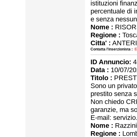
istituzioni finan
percentuale di i
e senza nessun 
Nome :
RISORS
Regione :
Tosc
Citta' :
ANTERI
Contatta l'inserzionista :
ID Annuncio:
4
Data :
10/07/20
Titolo :
PRESTI
Sono un privato 
prestito senza sp
Non chiedo CRIF,
garanzie, ma sol
E-mail: servizi
Nome :
Razzini
Regione :
Lomb