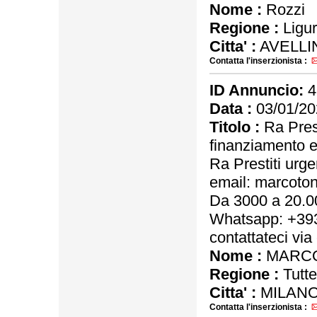
Nome :
Rozzi
Regione :
Ligur
Citta' :
AVELLI
Contatta l'inserzionista :
ID Annuncio:
4
Data :
03/01/20
Titolo :
Ra Prest
finanziamento 
Ra Prestiti urg
email: marcot
Da 3000 a 20.00
Whatsapp: +39
contattateci v
Nome :
MARCO
Regione :
Tutte
Citta' :
MILANO
Contatta l'inserzionista :