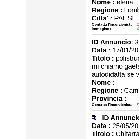
Nome :
elena
Regione :
Lomb
Citta' :
PAESE 
Contatta l'inserzionista :
Immagine :
ID Annuncio:
3
Data :
17/01/20
Titolo :
polistru
mi chiamo gaeta
autodidatta se v
Nome :
Regione :
Camp
Provincia :
Contatta l'inserzionista :
ID Annunci
Data :
25/05/20
Titolo :
Chitarr