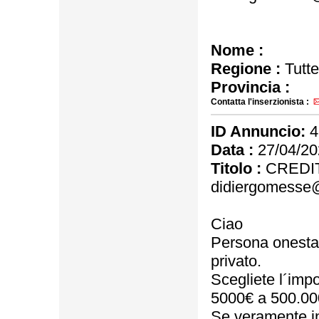
Nome :
Regione :
Tutte
Provincia :
Contatta l'inserzionista :
ID Annuncio:
4
Data :
27/04/20
Titolo :
CREDIT
didiergomesse
Ciao
Persona onesta, s
privato.
Scegliete l´impo
5000€ a 500.00
Se veramente in