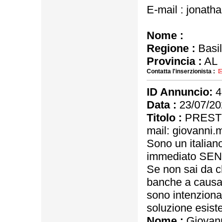
E-mail : jonat
Nome :
Regione :
Basil
Provincia :
AL
Contatta l'inserzionista :
ID Annuncio:
4
Data :
23/07/20
Titolo :
PRESTI
mail: giovanni
Sono un italiano
immediato SE
Se non sai da ch
banche a causa 
sono intenziona
soluzione esiste
Nome :
Giovann