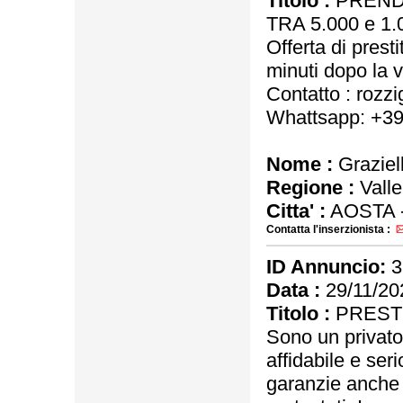
Titolo :
PRENDI
TRA 5.000 e 1.
Offerta di presti
minuti dopo la 
Contatto : rozz
Whattsapp: +39
Nome :
Graziel
Regione :
Valle
Citta' :
AOSTA 
Contatta l'inserzionista :
ID Annuncio:
3
Data :
29/11/20
Titolo :
PRESTI
Sono un privato
affidabile e seri
garanzie anche a