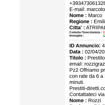
+39347306132
E-mail: marco
Nome :
Marco
Regione :
Emil
Citta' :
ATRIPA
Contatta l'inserzionista :
Immagine :
ID Annuncio:
4
Data :
02/04/20
Titolo :
Prestito
email: rozzigra
Pz2 Offriamo pr
con rate da 6 a
minuti.
Prestiti-diretti.
Contattateci vi
Nome :
Rozzi