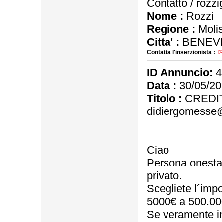
Contatto / rozz
Nome :
Rozzi
Regione :
Moli
Citta' :
BENEV
Contatta l'inserzionista :
ID Annuncio:
4
Data :
30/05/20
Titolo :
CREDIT
didiergomesse
Ciao
Persona onesta, s
privato.
Scegliete l´impo
5000€ a 500.00
Se veramente in