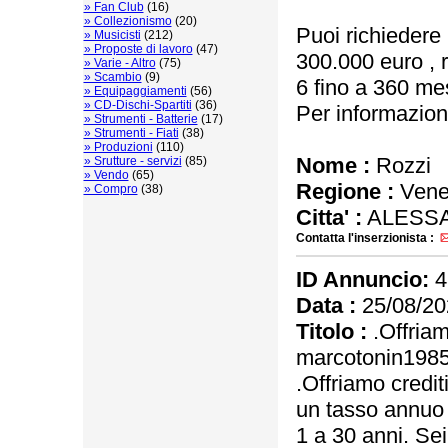
» Fan Club
(16)
» Collezionismo
(20)
Puoi richiedere 
» Musicisti
(212)
» Proposte di lavoro
(47)
300.000 euro , 
» Varie - Altro
(75)
» Scambio
(9)
6 fino a 360 mes
» Equipaggiamenti
(56)
» CD-Dischi-Spartiti
(36)
Per informazioni
» Strumenti - Batterie
(17)
» Strumenti - Fiati
(38)
» Produzioni
(110)
Nome :
Rozzi
» Srutture - servizi
(85)
» Vendo
(65)
Regione :
Vene
» Compro
(38)
Citta' :
ALESSA
Contatta l'inserzionista :
ID Annuncio:
4
Data :
25/08/20
Titolo :
.Offriam
marcotonin198
.Offriamo credi
un tasso annuo 
1 a 30 anni. Se