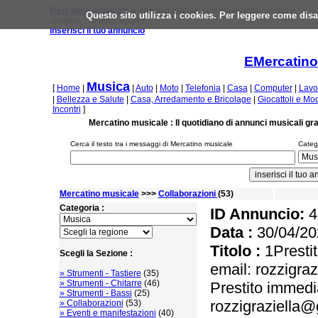
Mercatino musicale »
annunci gratuiti, compravendita, vendo e
Questo sito utilizza i cookies. Per leggere come disa
compro, ... e altro ancora
inserisci il tuo annuncio
EMercatino
Musica
[
Home
|
|
Auto
|
Moto
|
Telefonia
|
Casa
|
Computer
|
Lavo
|
Bellezza e Salute
|
Casa, Arredamento e Bricolage
|
Giocattoli e Mo
Incontri
]
Mercatino musicale : Il quotidiano di annunci musicali gra
Cerca il testo tra i messaggi di Mercatino musicale
Catego
Mercatino musicale
>>>
Collaborazioni
(53)
Categoria :
ID Annuncio:
4
Data :
30/04/20
Titolo :
1Prestit
Scegli la Sezione :
email: rozzigra
» Strumenti - Tastiere
(35)
» Strumenti - Chitarre
(46)
Prestito immedia
» Strumenti - Bassi
(25)
rozzigraziella
» Collaborazioni
(53)
» Eventi e manifestazioni
(40)