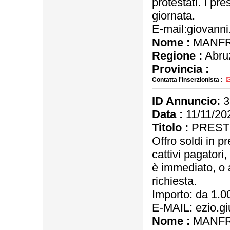
protestati. I pre
giornata.
E-mail:giovann
Nome :
MANFR
Regione :
Abru
Provincia :
Contatta l'inserzionista :
ID Annuncio:
3
Data :
11/11/20
Titolo :
PRESTI
Offro soldi in p
cattivi pagatori,
è immediato, o 
richiesta.
Importo: da 1.
E-MAIL: ezio.
Nome :
MANFR