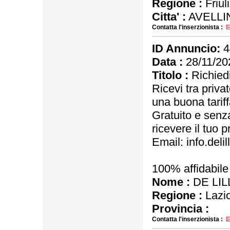
Regione :
Friul
Citta' :
AVELLI
Contatta l'inserzionista :
ID Annuncio:
4
Data :
28/11/20
Titolo :
Richiedi
Ricevi tra priva
una buona tariff
Gratuito e senz
ricevere il tuo p
Email: info.del
100% affidabile
Nome :
DE LIL
Regione :
Lazi
Provincia :
Contatta l'inserzionista :