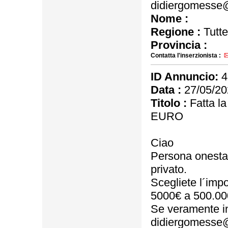
didiergomesse
Nome :
Regione :
Tutte
Provincia :
Contatta l'inserzionista :
ID Annuncio:
4
Data :
27/05/20
Titolo :
Fatta l
EURO
Ciao
Persona onesta, s
privato.
Scegliete l´impo
5000€ a 500.00
Se veramente in
didiergomesse