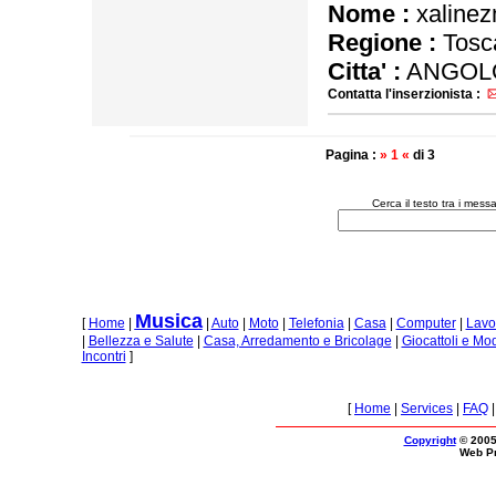
Nome :
xalinez
Regione :
Tosc
Citta' :
ANGOLO
Contatta l'inserzionista :
Pagina :
» 1 «
di 3
Cerca il testo tra i mes
Musica
[
Home
|
|
Auto
|
Moto
|
Telefonia
|
Casa
|
Computer
|
Lavo
|
Bellezza e Salute
|
Casa, Arredamento e Bricolage
|
Giocattoli e Mo
Incontri
]
[
Home
|
Services
|
FAQ
Copyright
© 2005
Web P