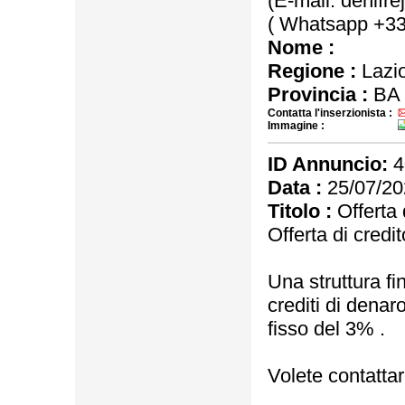
(E-mail: denifr
( Whatsapp +3
Nome :
Regione :
Lazi
Provincia :
BA
Contatta l'inserzionista :
Immagine :
ID Annuncio:
4
Data :
25/07/20
Titolo :
Offerta 
Offerta di credit
Una struttura fi
crediti di denar
fisso del 3% .
Volete contattar