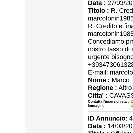
Data :
27/03/20
Titolo :
R. Credi
marcotonin198
R. Credito e fi
marcotonin198
Concediamo pres
nostro tasso di 
urgente bisogno
+39347306132
E-mail: marco
Nome :
Marco
Regione :
Altro
Citta' :
CAVASS
Contatta l'inserzionista :
Immagine :
ID Annuncio:
4
Data :
14/03/20