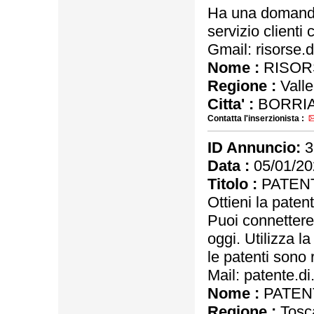
Ha una domanda?
servizio clienti
Gmail: risorse.
Nome :
RISORS
Regione :
Valle
Citta' :
BORRIA
Contatta l'inserzionista :
ID Annuncio:
3
Data :
05/01/20
Titolo :
PATENT
Ottieni la patent
Puoi connettere 
oggi. Utilizza la
le patenti sono 
Mail: patente.d
Nome :
PATENT
Regione :
Tosc