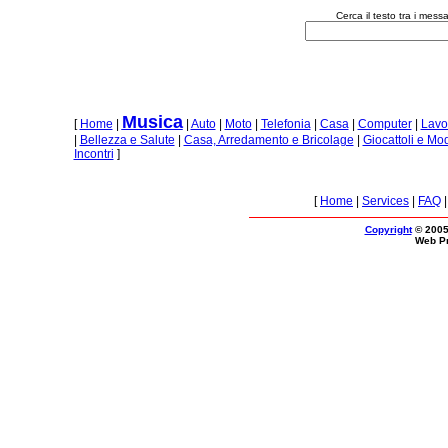
Cerca il testo tra i mes
Musica
[
Home
|
|
Auto
|
Moto
|
Telefonia
|
Casa
|
Computer
|
Lavo
|
Bellezza e Salute
|
Casa, Arredamento e Bricolage
|
Giocattoli e Mo
Incontri
]
[
Home
|
Services
|
FAQ
Copyright
© 2005
Web P