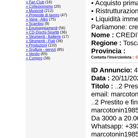
• Acquisto prim
» Fan Club
(16)
» Collezionismo
(20)
• Ristrutturazion
» Musicisti
(212)
» Proposte di lavoro
(47)
• Liquidità imm
» Varie - Altro
(75)
» Scambio
(9)
Parliamone: cre
» Equipaggiamenti
(56)
» CD-Dischi-Spartiti
(36)
Nome :
CREDIT
» Strumenti - Batterie
(17)
» Strumenti - Fiati
(38)
Regione :
Tosc
» Produzioni
(110)
Provincia :
» Srutture - servizi
(85)
» Vendo
(65)
Contatta l'inserzionista :
» Compro
(38)
ID Annuncio:
4
Data :
20/11/20
Titolo :
..2 Pres
email: marcot
..2 Prestito e f
marcotonin198
Da 3000 a 20.00
Whatsapp: +393
marcotonin198