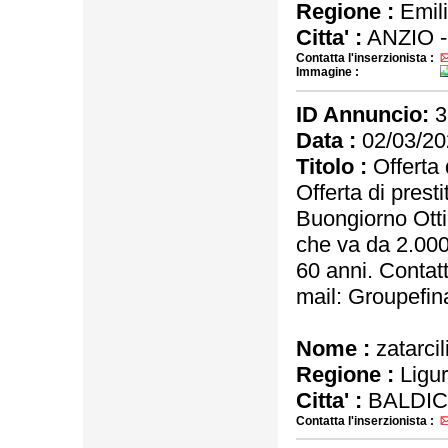
Regione :
Emil
Citta' :
ANZIO 
Contatta l'inserzionista :
Immagine :
ID Annuncio:
3
Data :
02/03/20
Titolo :
Offerta d
Offerta di presti
Buongiorno Ottie
che va da 2.000
60 anni. Contatt
mail: Groupefi
Nome :
zatarcil
Regione :
Ligur
Citta' :
BALDICH
Contatta l'inserzionista :