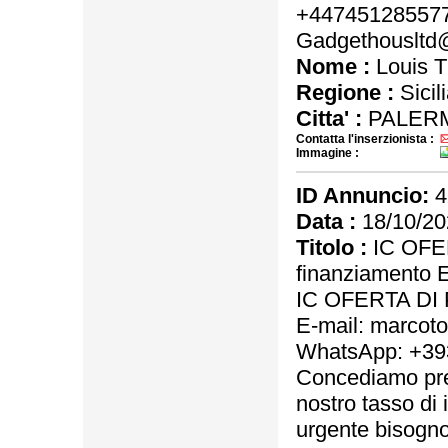
+447451285577
Gadgethousltd
Nome :
Louis 
Regione :
Sicil
Citta' :
PALER
Contatta l'inserzionista :
Immagine :
ID Annuncio:
4
Data :
18/10/20
Titolo :
IC OFER
finanziamento 
IC OFERTA DI 
E-mail: marco
WhatsApp: +3
Concediamo pres
nostro tasso di 
urgente bisogno 