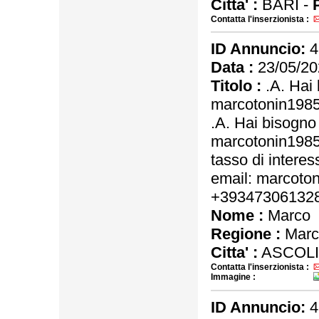
Citta' :
BARI -
Contatta l'inserzionista :
ID Annuncio:
4
Data :
23/05/20
Titolo :
.A. Hai 
marcotonin198
.A. Hai bisogno
marcotonin198
tasso di interes
email: marcot
+39347306132
Nome :
Marco
Regione :
Marc
Citta' :
ASCOLI
Contatta l'inserzionista :
Immagine :
ID Annuncio:
4