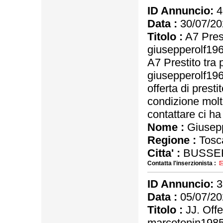
ID Annuncio:
4
Data :
30/07/20
Titolo :
A7 Prest
giusepperolf1
A7 Prestito tra 
giusepperolf1
offerta di prest
condizione molt
contattare ci ha 
Nome :
Giusep
Regione :
Tosc
Citta' :
BUSSE
Contatta l'inserzionista :
ID Annuncio:
3
Data :
05/07/20
Titolo :
JJ. Offe
marcotonin198