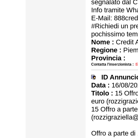
segnalato dal C
Info tramite W
E-Mail: 888cre
#Richiedi un prev
pochissimo tem
Nome :
Credit 
Regione :
Piem
Provincia :
Contatta l'inserzionista :
ID Annunci
Data :
16/08/20
Titolo :
15 Offro
euro (rozzigraz
15 Offro a part
(rozzigraziella
Offro a parte d