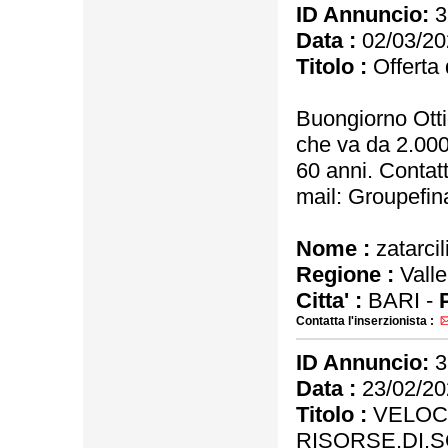
ID Annuncio:
3
Data :
02/03/20
Titolo :
Offerta d
Buongiorno Ottie
che va da 2.000
60 anni. Contatt
mail: Groupefi
Nome :
zatarcil
Regione :
Valle
Citta' :
BARI -
Contatta l'inserzionista :
ID Annuncio:
3
Data :
23/02/20
Titolo :
VELOCI
RISORSE.DI.