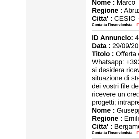
Nome :
Marco
Regione :
Abru
Citta' :
CESIO 
Contatta l'inserzionista :
ID Annuncio:
4
Data :
29/09/20
Titolo :
Offerta d
Whatsapp: +39
si desidera rice
situazione di st
dei vostri file d
ricevere un cred
progetti; intrapr
Nome :
Giusep
Regione :
Emil
Citta' :
Bergam
Contatta l'inserzionista :