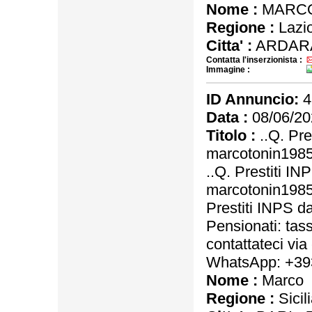
Nome :
MARCO
Regione :
Lazi
Citta' :
ARDAR
Contatta l'inserzionista :
Immagine :
ID Annuncio:
4
Data :
08/06/20
Titolo :
..Q. Pre
marcotonin198
..Q. Prestiti IN
marcotonin198
Prestiti INPS d
Pensionati: tas
contattateci v
WhatsApp: +3
Nome :
Marco
Regione :
Sicil