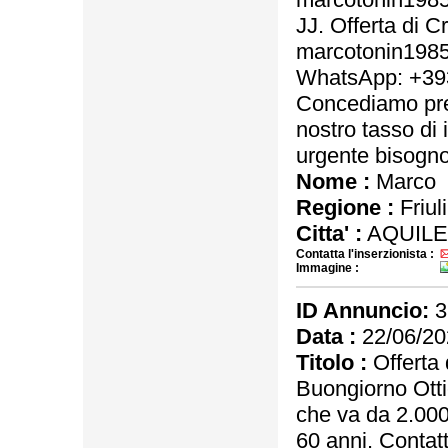
JJ. Offerta di C
marcotonin198
WhatsApp: +3
Concediamo pres
nostro tasso di 
urgente bisogno 
Nome :
Marco
Regione :
Friul
Citta' :
AQUILE
Contatta l'inserzionista :
Immagine :
ID Annuncio:
3
Data :
22/06/20
Titolo :
Offerta d
Buongiorno Ottie
che va da 2.000
60 anni. Contatt