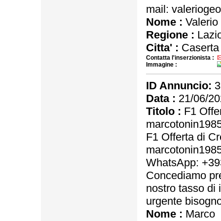
mail: valeriog
Nome :
Valerio
Regione :
Lazi
Citta' :
Caserta
Contatta l'inserzionista :
Immagine :
ID Annuncio:
3
Data :
21/06/20
Titolo :
F1 Offer
marcotonin198
F1 Offerta di C
marcotonin198
WhatsApp: +3
Concediamo pres
nostro tasso di 
urgente bisogno 
Nome :
Marco