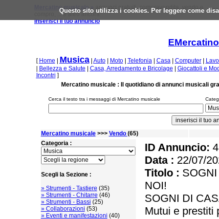
Mercatino musicale »
annunci gratuiti, compravendita, vendo e
Questo sito utilizza i cookies. Per leggere come disa
compro, ... e altro ancora
inserisci il tuo annuncio
EMercatino
Musica
[
Home
|
|
Auto
|
Moto
|
Telefonia
|
Casa
|
Computer
|
Lavo
|
Bellezza e Salute
|
Casa, Arredamento e Bricolage
|
Giocattoli e Mo
Incontri
]
Mercatino musicale : Il quotidiano di annunci musicali gra
Cerca il testo tra i messaggi di Mercatino musicale
Catego
Mercatino musicale
>>>
Vendo
(65)
Categoria :
ID Annuncio:
4
Data :
22/07/20
Titolo :
SOGNI 
Scegli la Sezione :
NOI!
» Strumenti - Tastiere
(35)
» Strumenti - Chitarre
(46)
SOGNI DI CAS
» Strumenti - Bassi
(25)
Mutui e prestiti 
» Collaborazioni
(53)
» Eventi e manifestazioni
(40)