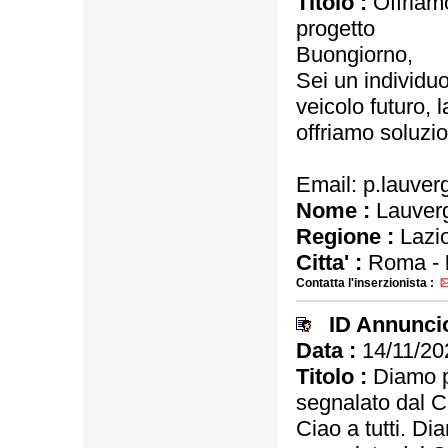
Titolo :
Offriamo
progetto
Buongiorno,
Sei un individuo
veicolo futuro, l
offriamo soluzio
Email: p.lauve
Nome :
Lauver
Regione :
Lazi
Citta' :
Roma -
Contatta l'inserzionista :
ID Annunci
Data :
14/11/20
Titolo :
Diamo pr
segnalato dal C
Ciao a tutti. Di