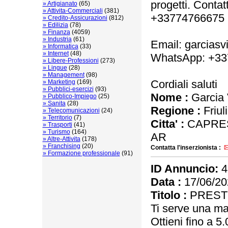
progetti. Conta
» Artigianato
(65)
» Attivita-Commerciali
(381)
+33774766675
» Credito-Assicurazioni
(812)
» Edilizia
(78)
» Finanza
(4059)
» Industria
(61)
Email: garciasv
» Informatica
(33)
» Internet
(48)
WhatsApp: +33
» Libere-Professioni
(273)
» Lingue
(28)
» Management
(98)
Cordiali saluti
» Marketing
(169)
» Pubblici-esercizi
(93)
Nome :
Garcia V
» Pubblico-Impiego
(25)
» Sanita
(28)
Regione :
Friul
» Telecomunicazioni
(24)
» Territorio
(7)
Citta' :
CAPRES
» Trasporti
(41)
» Turismo
(164)
AR
» Altre-Attivita
(178)
» Franchising
(20)
Contatta l'inserzionista :
» Formazione professionale
(91)
ID Annuncio:
4
Data :
17/06/20
Titolo :
PRESTI
Ti serve una ma
Ottieni fino a 5