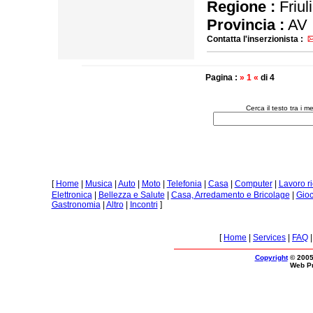
Regione :
Friul
Provincia :
AV
Contatta l'inserzionista :
Pagina :
» 1 «
di 4
Cerca il testo tra i 
[
Home
|
Musica
|
Auto
|
Moto
|
Telefonia
|
Casa
|
Computer
|
Lavoro r
Elettronica
|
Bellezza e Salute
|
Casa, Arredamento e Bricolage
|
Gioc
Gastronomia
|
Altro
|
Incontri
]
[
Home
|
Services
|
FAQ
Copyright
© 2005
Web P