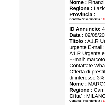
Nome :
Finanz
Regione :
Lazi
Provincia :
Contatta l'inserzionista :
ID Annuncio:
4
Data :
09/08/20
Titolo :
A1.R Urg
urgente E-mail
A1.R Urgente e 
E-mail: marco
Contattate Wh
Offerta di prest
di interesse 3
Nome :
MARCO
Regione :
Camp
Citta' :
MILANO
Contatta l'inserzionista :