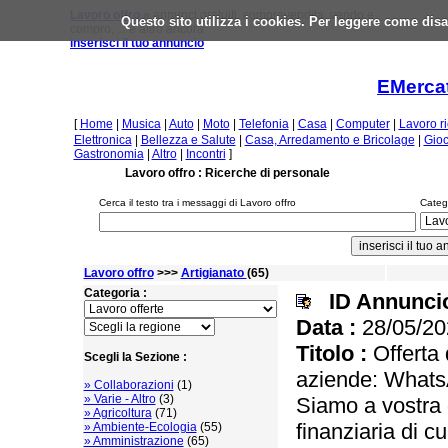
Lavoro offro »
annunci gratuiti, compravendita, vendo e
Questo sito utilizza i cookies. Per leggere come disa
compro, ... e altro ancora
inserisci il tuo annuncio
EMercat
[
Home
|
Musica
|
Auto
|
Moto
|
Telefonia
|
Casa
|
Computer
|
Lavoro r
Elettronica
|
Bellezza e Salute
|
Casa, Arredamento e Bricolage
|
Gioc
Gastronomia
|
Altro
|
Incontri
]
Lavoro offro : Ricerche di personale
Cerca il testo tra i messaggi di Lavoro offro
Catego
Lavoro offro
>>>
Artigianato
(65)
Categoria :
ID Annunci
Data :
28/05/20
Titolo :
Offerta d
Scegli la Sezione :
aziende: What
» Collaborazioni
(1)
» Varie - Altro
(3)
Siamo a vostra 
» Agricoltura
(71)
finanziaria di c
» Ambiente-Ecologia
(55)
» Amministrazione
(65)