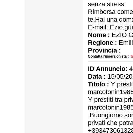
senza stress.
Rimborsa come p
te.Hai una do
E-mail: Ezio.g
Nome :
EZIO 
Regione :
Emil
Provincia :
Contatta l'inserzionista :
ID Annuncio:
4
Data :
15/05/20
Titolo :
Y prestit
marcotonin198
Y prestiti tra pri
marcotonin198
.Buongiorno sono
privati che potr
+393473061328