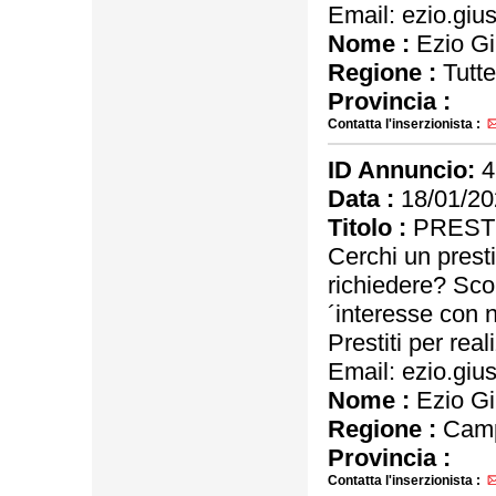
Email: ezio.gi
Nome :
Ezio G
Regione :
Tutte
Provincia :
Contatta l'inserzionista :
ID Annuncio:
4
Data :
18/01/20
Titolo :
PRESTI
Cerchi un presti
richiedere? Scopr
´interesse con 
Prestiti per real
Email: ezio.gi
Nome :
Ezio G
Regione :
Camp
Provincia :
Contatta l'inserzionista :