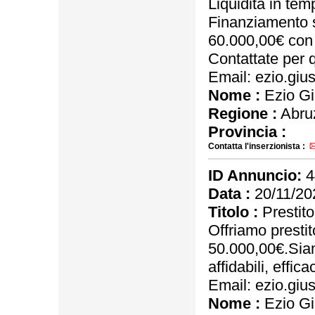
Liquidità in tem
Finanziamento s
60.000,00€ con 
Contattate per q
Email: ezio.gi
Nome :
Ezio G
Regione :
Abru
Provincia :
Contatta l'inserzionista :
ID Annuncio:
4
Data :
20/11/20
Titolo :
Prestito 
Offriamo prestit
50.000,00€.Siamo
affidabili, effica
Email: ezio.gi
Nome :
Ezio G