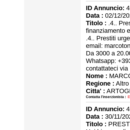
ID Annuncio:
4
Data :
02/12/20
Titolo :
.4.. Pre
finanziamento 
.4.. Prestiti ur
email: marcot
Da 3000 a 20.00
Whatsapp: +39
contattateci v
Nome :
MARCO
Regione :
Altro
Citta' :
ARTOG
Contatta l'inserzionista :
ID Annuncio:
4
Data :
30/11/20
Titolo :
PRESTI