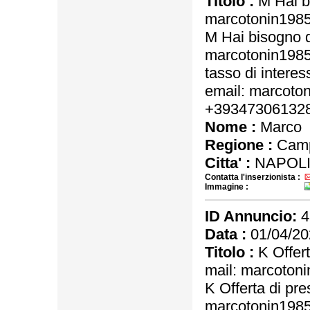
Titolo :
M Hai bi
marcotonin198
M Hai bisogno d
marcotonin198
tasso di interes
email: marcot
+39347306132
Nome :
Marco
Regione :
Camp
Citta' :
NAPOLI
Contatta l'inserzionista :
Immagine :
ID Annuncio:
4
Data :
01/04/20
Titolo :
K Offert
mail: marcoto
K Offerta di pre
marcotonin198