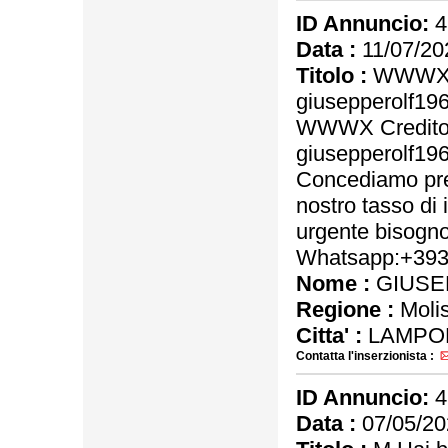
ID Annuncio:
4
Data :
11/07/20
Titolo :
WWWX Cr
giusepperolf1
WWWX Credito e
giusepperolf1
Concediamo pres
nostro tasso di 
urgente bisogno 
Whatsapp:+39
Nome :
GIUSE
Regione :
Moli
Citta' :
LAMPO
Contatta l'inserzionista :
ID Annuncio:
4
Data :
07/05/20