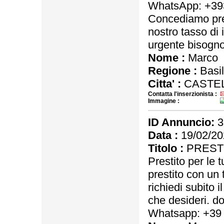
WhatsApp: +3
Concediamo pres
nostro tasso di 
urgente bisogno 
Nome :
Marco
Regione :
Basil
Citta' :
CASTEL
Contatta l'inserzionista :
Immagine :
ID Annuncio:
3
Data :
19/02/20
Titolo :
PRESTI
Prestito per le 
prestito con un 
richiedi subito i
che desideri. 
Whatsapp: +39