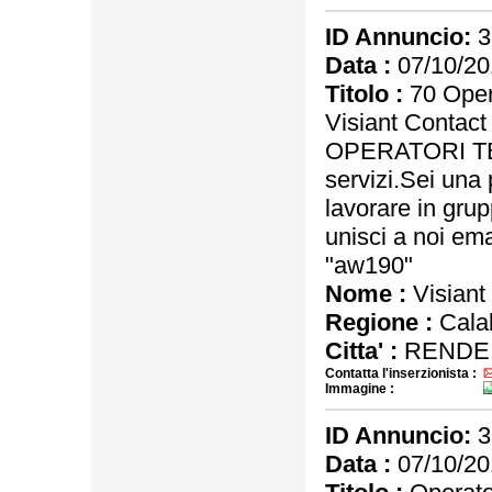
ID Annuncio:
3
Data :
07/10/20
Titolo :
70 Opera
Visiant Contact
OPERATORI TELE
servizi.Sei una
lavorare in grup
unisci a noi ema
"aw190"
Nome :
Visiant
Regione :
Calab
Citta' :
RENDE
Contatta l'inserzionista :
Immagine :
ID Annuncio:
3
Data :
07/10/20