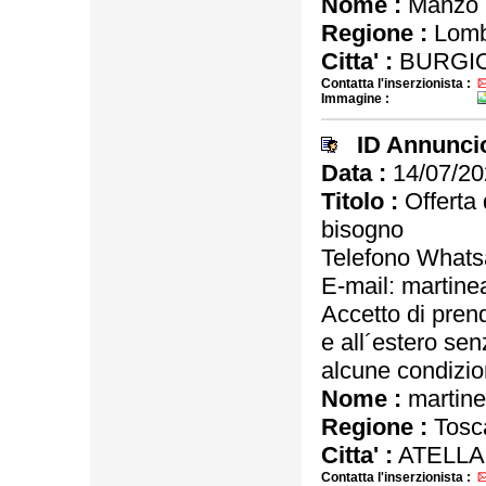
Nome :
Manzo 
Regione :
Lomb
Citta' :
BURGIO
Contatta l'inserzionista :
Immagine :
ID Annunci
Data :
14/07/20
Titolo :
Offerta 
bisogno
Telefono What
E-mail: martin
Accetto di prend
e all´estero se
alcune condizio
Nome :
martine
Regione :
Tosc
Citta' :
ATELLA
Contatta l'inserzionista :