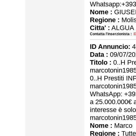
Whatsapp:+39
Nome :
GIUSE
Regione :
Moli
Citta' :
ALGUA 
Contatta l'inserzionista :
ID Annuncio:
4
Data :
09/07/20
Titolo :
0..H Pre
marcotonin198
0..H Prestiti I
marcotonin198
WhatsApp: +393
a 25.000.000€ a
interesse è solo
marcotonin198
Nome :
Marco
Regione :
Tutte