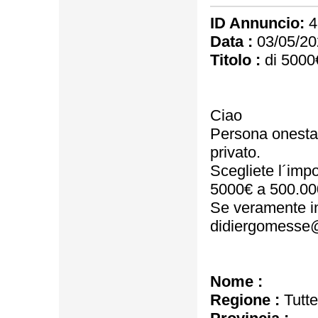
ID Annuncio:
4
Data :
03/05/20
Titolo :
di 5000
Ciao
Persona onesta, s
privato.
Scegliete l´impo
5000€ a 500.00
Se veramente in
didiergomesse
Nome :
Regione :
Tutte