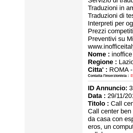
Servizio di trad
Traduzioni in am
Traduzioni di te
Interpreti per o
Prezzi competiti
Preventivi su M
www.inofficeita
Nome :
inoffice
Regione :
Lazi
Citta' :
ROMA 
Contatta l'inserzionista :
ID Annuncio:
3
Data :
29/11/20
Titolo :
Call cen
Call center ben 
da casa con esp
eros, un comput