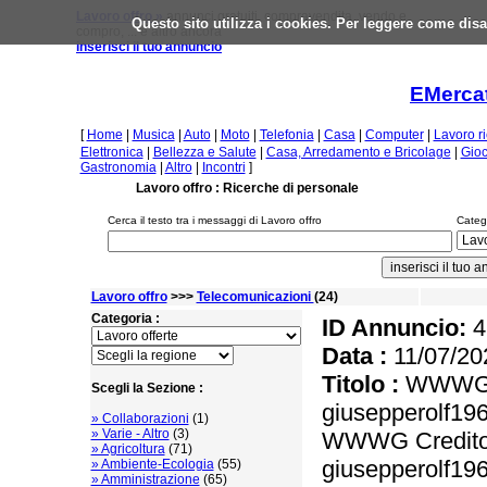
Lavoro offro »
annunci gratuiti, compravendita, vendo e
Questo sito utilizza i cookies. Per leggere come disa
compro, ... e altro ancora
inserisci il tuo annuncio
EMercat
[
Home
|
Musica
|
Auto
|
Moto
|
Telefonia
|
Casa
|
Computer
|
Lavoro r
Elettronica
|
Bellezza e Salute
|
Casa, Arredamento e Bricolage
|
Gioc
Gastronomia
|
Altro
|
Incontri
]
Lavoro offro : Ricerche di personale
Cerca il testo tra i messaggi di Lavoro offro
Catego
Lavoro offro
>>>
Telecomunicazioni
(24)
Categoria :
ID Annuncio:
4
Data :
11/07/20
Titolo :
WWWG Cr
Scegli la Sezione :
giusepperolf1
» Collaborazioni
(1)
» Varie - Altro
(3)
WWWG Credito e
» Agricoltura
(71)
giusepperolf1
» Ambiente-Ecologia
(55)
» Amministrazione
(65)