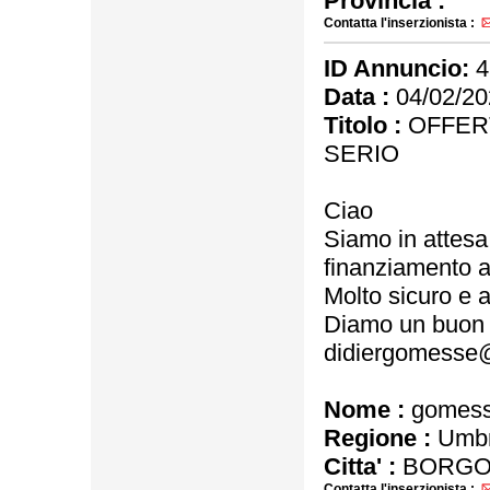
Provincia :
Contatta l'inserzionista :
ID Annuncio:
4
Data :
04/02/20
Titolo :
OFFERT
SERIO
Ciao
Siamo in attesa 
finanziamento a
Molto sicuro e a
Diamo un buon s
didiergomesse
Nome :
gomes
Regione :
Umbr
Citta' :
BORGO 
Contatta l'inserzionista :