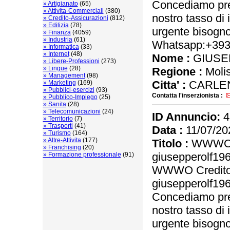
Concediamo pres
» Artigianato
(65)
» Attivita-Commerciali
(380)
nostro tasso di 
» Credito-Assicurazioni
(812)
» Edilizia
(78)
urgente bisogno 
» Finanza
(4059)
» Industria
(61)
Whatsapp:+39
» Informatica
(33)
» Internet
(48)
Nome :
GIUSE
» Libere-Professioni
(273)
» Lingue
(28)
Regione :
Moli
» Management
(98)
Citta' :
CARLEN
» Marketing
(169)
» Pubblici-esercizi
(93)
Contatta l'inserzionista :
» Pubblico-Impiego
(25)
» Sanita
(28)
» Telecomunicazioni
(24)
ID Annuncio:
4
» Territorio
(7)
» Trasporti
(41)
Data :
11/07/20
» Turismo
(164)
» Altre-Attivita
(177)
Titolo :
WWWO Cr
» Franchising
(20)
giusepperolf1
» Formazione professionale
(91)
WWWO Credito e
giusepperolf1
Concediamo pres
nostro tasso di 
urgente bisogno 