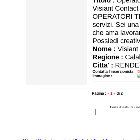
Titolo :
Operator
Visiant Contact
OPERATORI TELE
servizi. Sei una
che ama lavorar
Possiedi creativ
Nome :
Visiant
Regione :
Calab
Citta' :
RENDE
Contatta l'inserzionista :
Immagine :
Pagina :
» 1 «
di 2
Cerca il testo tra i 