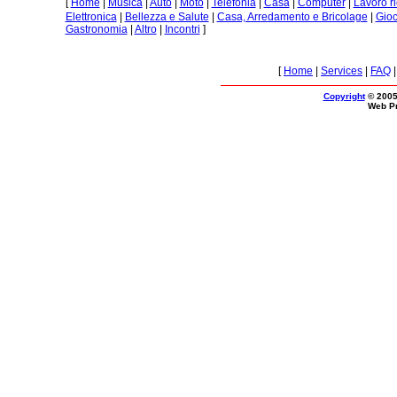
[
Home
|
Musica
|
Auto
|
Moto
|
Telefonia
|
Casa
|
Computer
|
Lavoro r
Elettronica
|
Bellezza e Salute
|
Casa, Arredamento e Bricolage
|
Gioc
Gastronomia
|
Altro
|
Incontri
]
[
Home
|
Services
|
FAQ
Copyright
© 2005
Web P