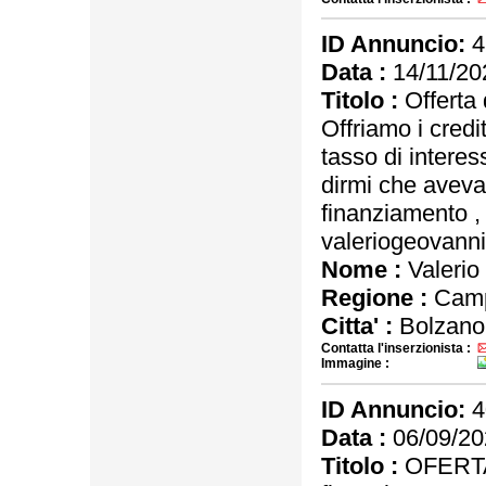
ID Annuncio:
4
Data :
14/11/20
Titolo :
Offerta d
Offriamo i credi
tasso di interes
dirmi che aveva
finanziamento , 
valeriogeovan
Nome :
Valerio
Regione :
Camp
Citta' :
Bolzano
Contatta l'inserzionista :
Immagine :
ID Annuncio:
4
Data :
06/09/20
Titolo :
OFERTA