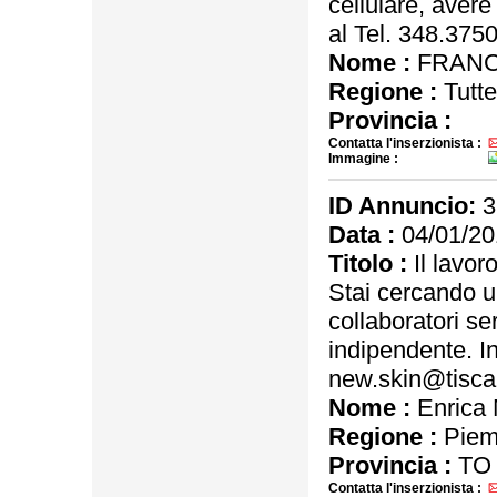
cellulare, avere
al Tel. 348.375
Nome :
FRAN
Regione :
Tutte
Provincia :
Contatta l'inserzionista :
Immagine :
ID Annuncio:
3
Data :
04/01/20
Titolo :
Il lavor
Stai cercando u
collaboratori ser
indipendente. In
new.skin@tiscali
Nome :
Enrica 
Regione :
Piem
Provincia :
TO
Contatta l'inserzionista :