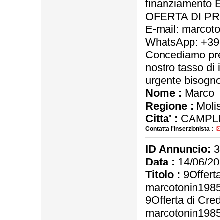
finanziamento 
OFERTA DI PRE
E-mail: marco
WhatsApp: +3
Concediamo pres
nostro tasso di 
urgente bisogno 
Nome :
Marco
Regione :
Moli
Citta' :
CAMPLI
Contatta l'inserzionista :
ID Annuncio:
3
Data :
14/06/20
Titolo :
9Offerta
marcotonin198
9Offerta di Cre
marcotonin198